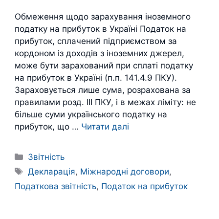
Обмеження щодо зарахування іноземного
податку на прибуток в Україні Податок на
прибуток, сплачений підприємством за
кордоном із доходів з іноземних джерел,
може бути зарахований при сплаті податку
на прибуток в Україні (п.п. 141.4.9 ПКУ).
Зараховується лише сума, розрахована за
правилами розд. ІІІ ПКУ, і в межах ліміту: не
більше суми українського податку на
прибуток, що …
Читати далі
Категорії
Звітність
Позначки
Декларація
,
Міжнародні договори
,
Податкова звітність
,
Податок на прибуток