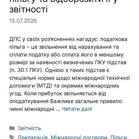
звітності
15.07.2026
ДПС у своїх роз’ясненнях нагадує: податкова
пільга – це звільнення від нарахування та
сплати податку або сплата його в меншому
розмірі за наявності визначених ПКУ підстав
(п. 30.1 ПКУ). Однією з таких підстав є
спеціальні норми щодо міжнародної технічної
допомоги (МТД) та окремих міжнародних
угод. Коли прибуток звільняється від
оподаткування Важливе загальне правило:
чинні міжнародні …
Читати далі
Категорії
Звітність
Позначки
Декларація
,
Міжнародні договори
,
Пільги
,