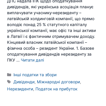
ДПС надала ІПК щодо оподаткування
дивідендів, які українська асоціація планує
виплачувати учаснику‑нерезиденту –
латвійській холдинговій компанії, що прямо
володіє понад 25 % статутного капіталу
української компанії, має офіс та інші активи
в Латвії і є фактичним отримувачем доходу.
Кінцевий власник латвійської компанії –
фізична особа – резидент України. 1. Базове
оподаткування дивідендів нерезиденту за
ПКУ …
Читати далі
Категорії
Інші податки та збори
Позначки
Дивіденди
,
Міжнародні договори
,
Нерезиденти
,
Податок на прибуток