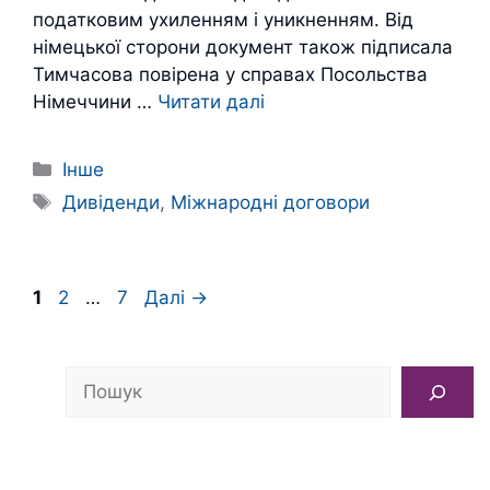
податковим ухиленням і уникненням. Від
німецької сторони документ також підписала
Тимчасова повірена у справах Посольства
Німеччини …
Читати далі
Категорії
Інше
Позначки
Дивіденди
,
Міжнародні договори
Сторінка
Сторінка
Сторінка
1
2
…
7
Далі
→
Пошук