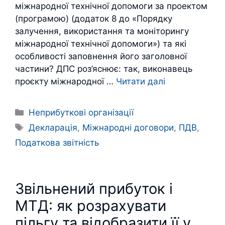
міжнародної технічної допомоги за проектом
(програмою) (додаток 8 до «Порядку
залучення, використання та моніторингу
міжнародної технічної допомоги») та які
особливості заповнення його заголовної
частини? ДПС роз’яснює: так, виконавець
проєкту міжнародної …
Читати далі
Категорії
Неприбуткові організації
Позначки
Декларація
,
Міжнародні договори
,
ПДВ
,
Податкова звітність
Звільнений прибуток і
МТД: як розрахувати
пільгу та відобразити її у