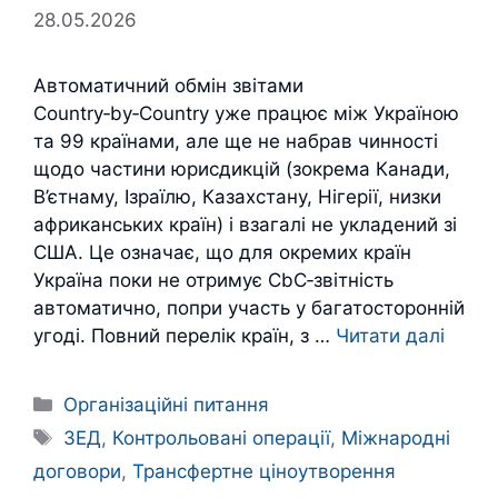
28.05.2026
Автоматичний обмін звітами
Country‑by‑Country уже працює між Україною
та 99 країнами, але ще не набрав чинності
щодо частини юрисдикцій (зокрема Канади,
В’єтнаму, Ізраїлю, Казахстану, Нігерії, низки
африканських країн) і взагалі не укладений зі
США. Це означає, що для окремих країн
Україна поки не отримує CbC‑звітність
автоматично, попри участь у багатосторонній
угоді. Повний перелік країн, з …
Читати далі
Категорії
Організаційні питання
Позначки
ЗЕД
,
Контрольовані операції
,
Міжнародні
договори
,
Трансфертне ціноутворення