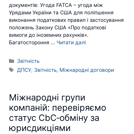
документів: Угода FATCA – угода між
Урядами України та США для поліпшення
виконання податкових правил і застосування
положень Закону США «Про податкові
вимоги до іноземних рахунків».
Багатостороння …
Читати далі
Категорії
Звітність
Позначки
ДПСУ
,
Звітність
,
Міжнародні договори
Міжнародні групи
компаній: перевіряємо
статус CbC‑обміну за
юрисдикціями