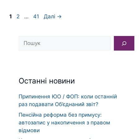
Сторінка
Сторінка
Сторінка
1
2
…
41
Далі
→
Пошук
Останні новини
Припинення ЮО / ФОП: коли останній
раз подавати Об’єднаний звіт?
Пенсійна реформа без примусу:
автозапис у накопичення з правом
відмови