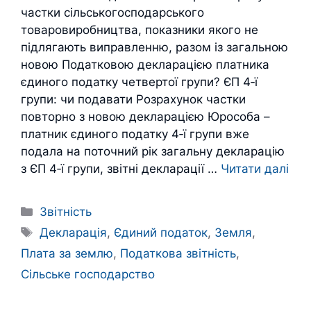
частки сільськогосподарського
товаровиробництва, показники якого не
підлягають виправленню, разом із загальною
новою Податковою декларацією платника
єдиного податку четвертої групи? ЄП 4‑ї
групи: чи подавати Розрахунок частки
повторно з новою декларацією Юрособа –
платник єдиного податку 4‑ї групи вже
подала на поточний рік загальну декларацію
з ЄП 4‑ї групи, звітні декларації …
Читати далі
Категорії
Звітність
Позначки
Декларація
,
Єдиний податок
,
Земля
,
Плата за землю
,
Податкова звітність
,
Сільське господарство