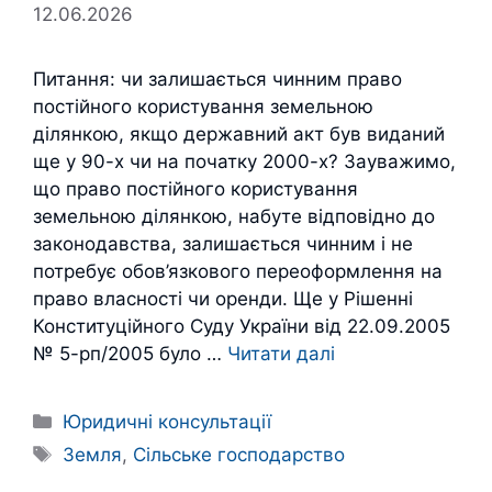
12.06.2026
Питання: чи залишається чинним право
постійного користування земельною
ділянкою, якщо державний акт був виданий
ще у 90-х чи на початку 2000-х? Зауважимо,
що право постійного користування
земельною ділянкою, набуте відповідно до
законодавства, залишається чинним і не
потребує обов’язкового переоформлення на
право власності чи оренди. Ще у Рішенні
Конституційного Суду України від 22.09.2005
№ 5-рп/2005 було …
Читати далі
Категорії
Юридичні консультації
Позначки
Земля
,
Сільське господарство