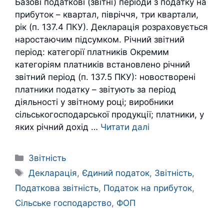
Базові податкові (звітні) періоди з податку на
прибуток – квартал, півріччя, три квартали,
рік (п. 137.4 ПКУ). Декларація розраховується
наростаючим підсумком. Річний звітний
період: категорії платників Окремим
категоріям платників встановлено річний
звітний період (п. 137.5 ПКУ): новостворені
платники податку – звітують за період
діяльності у звітному році; виробники
сільськогосподарської продукції; платники, у
яких річний дохід …
Читати далі
Категорії
Звітність
Позначки
Декларація
,
Єдиний податок
,
Звітність
,
Податкова звітність
,
Податок на прибуток
,
Сільське господарство
,
ФОП