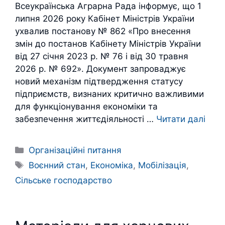
Всеукраїнська Аграрна Рада інформує, що 1
липня 2026 року Кабінет Міністрів України
ухвалив постанову № 862 «Про внесення
змін до постанов Кабінету Міністрів України
від 27 січня 2023 р. № 76 і від 30 травня
2026 р. № 692». Документ запроваджує
новий механізм підтвердження статусу
підприємств, визнаних критично важливими
для функціонування економіки та
забезпечення життєдіяльності …
Читати далі
Категорії
Організаційні питання
Позначки
Воєнний стан
,
Економіка
,
Мобілізація
,
Сільське господарство