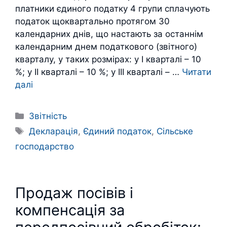
платники єдиного податку 4 групи сплачують
податок щоквартально протягом 30
календарних днів, що настають за останнім
календарним днем податкового (звітного)
кварталу, у таких розмірах: у I кварталі – 10
%; у II кварталі – 10 %; у III кварталі – …
Читати
далі
Категорії
Звітність
Позначки
Декларація
,
Єдиний податок
,
Сільське
господарство
Продаж посівів і
компенсація за