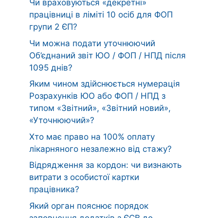
Чи враховуються «декретні»
працівниці в ліміті 10 осіб для ФОП
групи 2 ЄП?
Чи можна подати уточнюючий
Об’єднаний звіт ЮО / ФОП / НПД після
1095 днів?
Яким чином здійснюється нумерація
Розрахунків ЮО або ФОП / НПД з
типом «Звітний», «Звітний новий»,
«Уточнюючий»?
Хто має право на 100% оплату
лікарняного незалежно від стажу?
Відрядження за кордон: чи визнають
витрати з особистої картки
працівника?
Який орган пояснює порядок
заповнення додатків з ЄСВ до