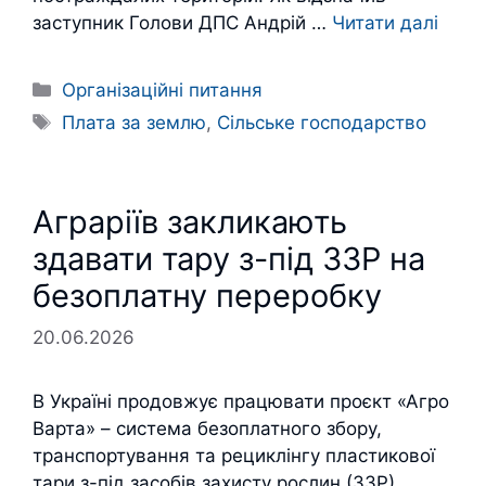
заступник Голови ДПС Андрій …
Читати далі
Категорії
Організаційні питання
Позначки
Плата за землю
,
Сільське господарство
Аграріїв закликають
здавати тару з-під ЗЗР на
безоплатну переробку
20.06.2026
В Україні продовжує працювати проєкт «Агро
Варта» – система безоплатного збору,
транспортування та рециклінгу пластикової
тари з-під засобів захисту рослин (ЗЗР).