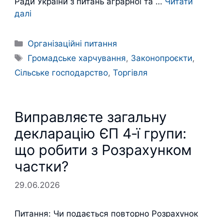
Ради України з питань аграрної та …
Читати
далі
Категорії
Організаційні питання
Позначки
Громадське харчування
,
Законопроєкти
,
Сільське господарство
,
Торгівля
Виправляєте загальну
декларацію ЄП 4‑ї групи:
що робити з Розрахунком
частки?
29.06.2026
Питання: Чи подається повторно Розрахунок