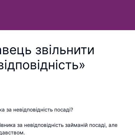
вець звільнити
відповідність»
вника за невідповідність займаній посаді, але
одавством.