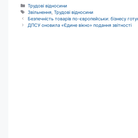
Категорії
Трудові відносини
Позначки
Звільнення
,
Трудові відносини
Безпечність товарів по-європейськи: бізнесу готу
ДПСУ оновила «Єдине вікно» подання звітності