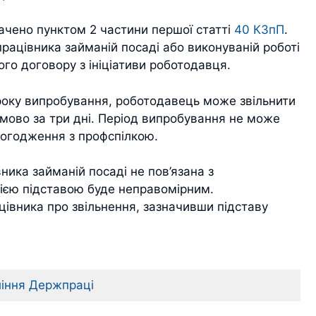
бачено пунктом 2 частини першої статті
40 КЗпП
.
 працівника займаній посаді або виконуваній роботі
го договору з ініціативи роботодавця.
року випробування, роботодавець може звільнити
мово за три дні. Період випробування не може
 погодження з профспілкою.
ника займаній посаді не пов’язана з
цією підставою буде неправомірним.
івника про звільнення, зазначивши підставу
ління Держпраці