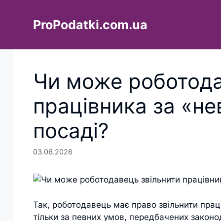
Перейти
до
ProPodatki.com.ua
вмісту
Чи може роботода
працівника за «не
посаді?
03.06.2026
Так, роботодавець має право звільнити праці
тільки за певних умов, передбачених закон