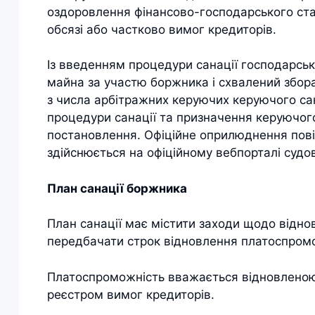
оздоровлення фінансово-господарського ст
обсязі або частково вимог кредиторів.
Із введенням процедури санації господарсь
майна за участю боржника і схвалений збор
з числа арбітражних керуючих керуючого са
процедури санації та призначення керуючого 
постановлення. Офіційне оприлюднення пов
здійснюється на офіційному вебпорталі судов
План санації боржника
План санації має містити заходи щодо відн
передбачати строк відновлення платоспром
Платоспроможність вважається відновленою 
реєстром вимог кредиторів.