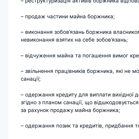
– реструктуризація активів боржника відпов
– продаж частини майна боржника;
– виконання зобов’язань боржника власником
невиконання взятих на себе зобов’язань;
– відчуження майна та погашення вимог кре
– звільнення працівників боржника, які не м
санації;
– одержання кредиту для виплати вихідної 
згідно з планом санації, що відшкодовуєтьс
за рахунок продажу майна боржника;
– одержання позик та кредитів, придбання то