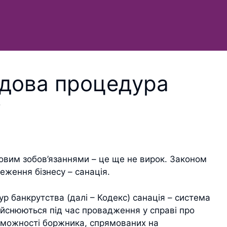
дова процедура
?
овим зобов’язаннями – це ще не вирок. Законом
ження бізнесу – санація.
ур банкрутства (далі – Кодекс) санація – система
ійснюються під час провадження у справі про
оможності боржника, спрямованих на