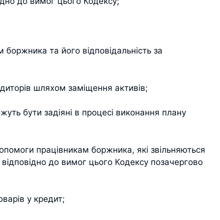
ідно до вимог цього Кодексу;
 боржника та його відповідальність за
диторів шляхом заміщення активів;
ожуть бути задіяні в процесі виконання плану
допомоги працівникам боржника, які звільняються
я відповідно до вимог цього Кодексу позачергово
варів у кредит;