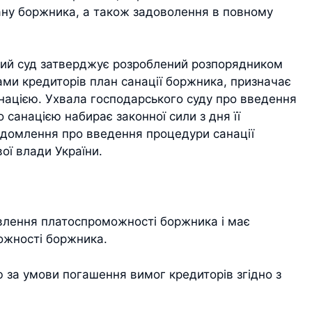
ану боржника, а також задоволення в повному
кий суд затверджує розроблений розпорядником
ами кредиторів план санації боржника, призначає
нацією. Ухвала господарського суду про введення
санацією набирає законної сили з дня її
ідомлення про введення процедури санації
ої влади України.
овлення платоспроможності боржника і має
ожності боржника.
за умови погашення вимог кредиторів згідно з