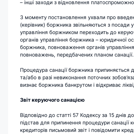
– інші заходи з відновлення платоспроможно
З моменту постановлення ухвали про введен
(керівник) боржника звільняються з посади 
управління боржником переходить до керую
органів управління боржника – юридичної 
боржника, повноваження органів управлінн
повноважень, передбачених планом санації.
Процедура санації боржника припиняється д
та/або в разі невиконання поточних зобов’яз
визнає боржника банкрутом і відкриває лікв
Звіт керуючого санацією
Відповідно до статті 57 Кодексу за 15 днів д
підстав для припинення процедури санації 
кредиторів письмовий звіт і повідомити кред