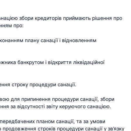
санацією збори кредиторів приймають рішення про
нням про:
иконанням плану санації і відновленням
жника банкрутом і відкриття ліквідаційної
ення строку процедури санації.
авою для припинення процедури санації, збори
ня за відсутності звіту керуючого санацією.
, передбачених планом санації, та за умови
о продовження строків процедури санації у зв’язку