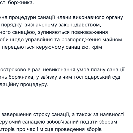
сті боржника.
ня процедури санації члени виконавчого органу
у порядку, визначеному законодавством,
чого санацією, зупиняються повноваження
особи щодо управління та розпорядження майном
я передаються керуючому санацією, крім
остроково в разі невиконання умов плану санації
ань боржника, у зв’язку з чим господарський суд
ідаційну процедуру.
о завершення строку санації, а також за наявності
керуючий санацією зобов’язаний подати зборам
иторів про час і місце проведення зборів