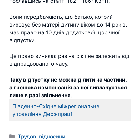
пославшись на статті 182
і 186
КЗпП.
Вони передбачають, що батько, котрий
виховує без матері дитину віком до 14 років,
має право на 10 днів додаткової щорічної
відпустки.
Це право виникає раз на рік і не залежить від
відпрацьованого часу.
Таку відпустку не можна ділити на частини,
а грошова компенсація за неї виплачується
лише в разі звільнення
.
Південно-Східне міжрегіональне
управління Держпраці
Категорії
Трудові відносини