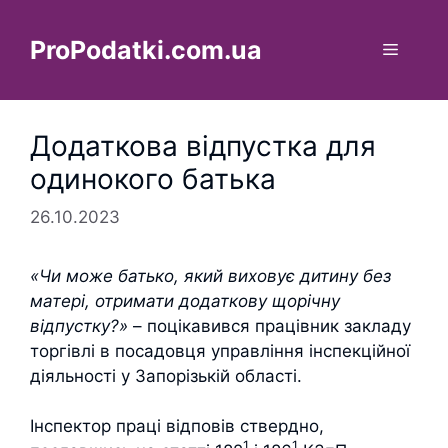
Перейти
до
ProPodatki.com.ua
Меню
вмісту
Додаткова відпустка для
одинокого батька
26.10.2023
«Чи може батько, який виховує дитину без
матері, отримати додаткову щорічну
відпустку?»
– поцікавився працівник закладу
торгівлі в посадовця управління інспекційної
діяльності у Запорізькій області.
Інспектор праці відповів ствердно,
1
1