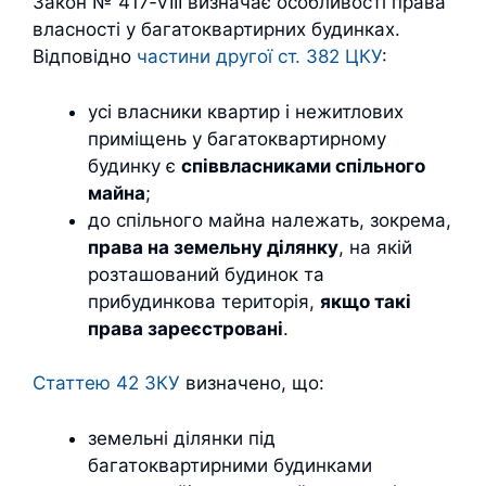
Закон № 417‑VIII визначає особливості права
власності у багатоквартирних будинках.
Відповідно
частини другої ст. 382 ЦКУ
:
усі власники квартир і нежитлових
приміщень у багатоквартирному
будинку є
співвласниками спільного
майна
;
до спільного майна належать, зокрема,
права на земельну ділянку
, на якій
розташований будинок та
прибудинкова територія,
якщо такі
права зареєстровані
.
Статтею 42 ЗКУ
визначено, що:
земельні ділянки під
багатоквартирними будинками