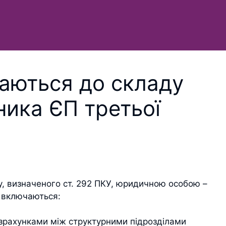
чаються до складу
ника ЄП третьої
ду, визначеного ст. 292 ПКУ, юридичною особою –
е включаються:
озрахунками між структурними підрозділами