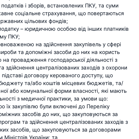
 податків і зборів, встановлених ПКУ, та суми
жавне соціальне страхування, що повертаються
ержавних цільових фондів;
податку – юридичною особою від інших платників
ому ПКУ;
повноваженою на здійснення закупівель у сфері
 вироби та допоміжні засоби до них на користь
ю на провадження господарської діяльності з
а здійснення централізованих заходів з охорони
на підставі договору керованого доступу, що
бюджету та/або коштів місцевих бюджетів, та/
ної або комунальної форми власності, які мають
ьності з медичної практики, за умови що:
ро їх закупівлю були включені до Переліку
оміжних засобів до них, що закуповуються за
ограм та здійснення централізованих заходів з
ьких засобів, що закуповуються за договорами
Міністрів України; та