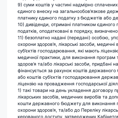
9) суми коштів у частині надмірно сплачених
єдиного внеску на загальнообов’язкове дер
платнику єдиного податку з бюджетів або д
10) дивіденди, отримані платником єдиного 
податків, оподатковані в порядку, визначен
11) безоплатно надані (передані) особою, у
охорони здоров’я, лікарські засоби, медичні
суб’єктів господарювання, які мають ліцензі
медичної практики, для виконання програм т
здоров’я та/або лікарські засоби, придбані 
фінансується за рахунок коштів державного 
або коштів суб’єктів господарювання держав
ліцензію на провадження господарської діял
1) такі товари на день укладення договору п
лікарських засобів, медичних виробів та доп
кошти державного бюджету для виконання пр
охорони здоров’я, та/або до Переліку лікарс
керованого доступу, затверджених Кабінетом 