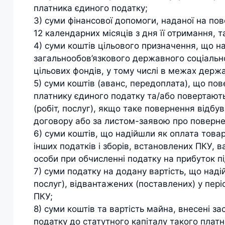
платника єдиного податку;
3) суми фінансової допомоги, наданої на пов
12 календарних місяців з дня її отримання, т
4) суми коштів цільового призначення, що н
загальнообов’язкового державного соціальн
цільових фондів, у тому числі в межах держ
5) суми коштів (аванс, передоплата), що пов
платнику єдиного податку та/або повертают
(робіт, послуг), якщо таке повернення відбу
договору або за листом-заявою про поверне
6) суми коштів, що надійшли як оплата товарі
інших податків і зборів, встановлених ПКУ, 
особи при обчисленні податку на прибуток п
7) суми податку на додану вартість, що наді
послуг), відвантажених (поставлених) у пері
ПКУ;
8) суми коштів та вартість майна, внесені 
податку до статутного капіталу такого платн