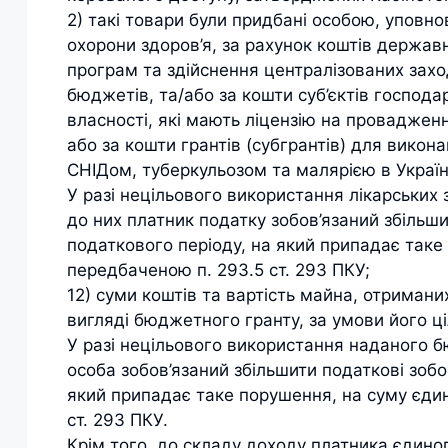
2) такі товари були придбані особою, уповно
охорони здоров’я, за рахунок коштів держа
програм та здійснення централізованих заход
бюджетів, та/або за кошти суб’єктів госпо
власності, які мають ліцензію на провадженн
або за кошти грантів (субгрантів) для вико
СНІДом, туберкульозом та малярією в Україні
У разі нецільового використання лікарських 
до них платник податку зобов’язаний збільши
податкового періоду, на який припадає таке
передбаченою п. 293.5 ст. 293 ПКУ;
12) суми коштів та вартість майна, отрима
вигляді бюджетного гранту, за умови його ц
У разі нецільового використання наданого 
особа зобов’язаний збільшити податкові зобо
який припадає таке порушення, на суму єди
ст. 293 ПКУ.
Крім того, до складу доходу платника єдино