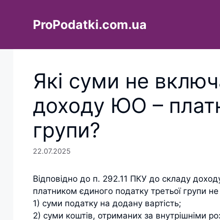
Перейти
до
ProPodatki.com.ua
вмісту
Які суми не вклю
доходу ЮО – плат
групи?
22.07.2025
Відповідно до п. 292.11 ПКУ до складу дохо
платником єдиного податку третьої групи н
1) суми податку на додану вартість;
2) суми коштів, отриманих за внутрішніми р