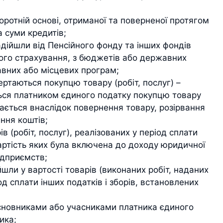
оротній основі, отриманої та поверненої протягом
а суми кредитів;
адійшли від Пенсійного фонду та інших фондів
ого страхування, з бюджетів або державних
авних або місцевих програм;
ертаються покупцю товару (робіт, послуг) –
ься платником єдиного податку покупцю товару
вається внаслідок повернення товару, розірвання
ння коштів;
в (робіт, послуг), реалізованих у період сплати
вартість яких була включена до доходу юридичної
ідприємств;
йшли у вартості товарів (виконаних робіт, наданих
од сплати інших податків і зборів, встановлених
засновниками або учасниками платника єдиного
ика;