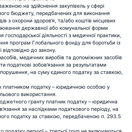
важеною на здійснення закупівель у сфері
вного бюджету, передбачених для виконання
ів з охорони здоров’я, та/або коштів місцевих
дарювання державної або комунальної форми
я господарської діяльності з медичної практики,
нання програм Глобального фонду для боротьби із
 відповідно до закону.
засобів, медичних виробів та допоміжних засобів
ти податкові зобов’язання за результатами
 порушення, на суму єдиного податку за ставкою,
них платником податку – юридичною особою у
ільового використання.
бюджетного гранту платник податку – юридична
в’язання за наслідками податкового періоду, на
ного податку за ставкою, передбаченою п. 293.5
го податку першої – третьої груп не включаються