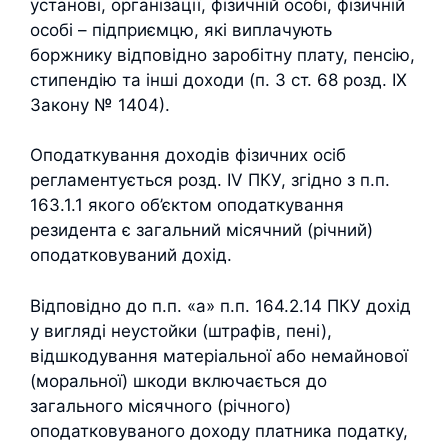
установі, організації, фізичній особі, фізичній
особі – підприємцю, які виплачують
боржнику відповідно заробітну плату, пенсію,
стипендію та інші доходи (п. 3 ст. 68 розд. ІХ
Закону № 1404).
Оподаткування доходів фізичних осіб
регламентується розд. IV ПКУ, згідно з п.п.
163.1.1 якого об’єктом оподаткування
резидента є загальний місячний (річний)
оподатковуваний дохід.
Відповідно до п.п. «а» п.п. 164.2.14 ПКУ дохід
у вигляді неустойки (штрафів, пені),
відшкодування матеріальної або немайнової
(моральної) шкоди включається до
загального місячного (річного)
оподатковуваного доходу платника податку,