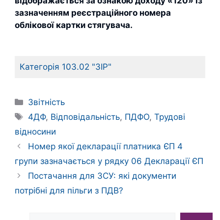
відображається за ознакою доходу «120» із
зазначенням реєстраційного номера
облікової картки стягувача.
Категорія 103.02 "ЗІР"
Категорії
Звітність
Позначки
4ДФ
,
Відповідальність
,
ПДФО
,
Трудові
відносини
Номер якої декларації платника ЄП 4
групи зазначається у рядку 06 Декларації ЄП
Постачання для ЗСУ: які документи
потрібні для пільги з ПДВ?
Пошук