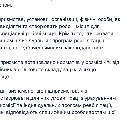
оном.
иємства, установи, організації, фізичні особи, які
виділяти та створювати робочі місця для
 спеціальні робочі місця. Крім того, створювати
анням індивідуальних програм реабілітації і
рантії, передбачені чинним законодавством.
ідприємств встановлено норматив у розмірі 4% від
вників облікового складу за рік, а якщо
ісце.
ці» визначено, що підприємства, які
і створювати для них умови праці з урахуванням
омісії та індивідуальних програм реабілітації,
які відповідають специфічним особливостям цієї