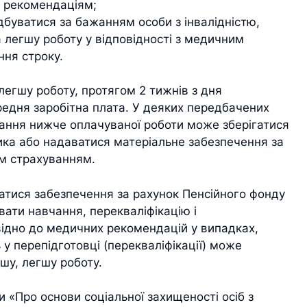
 рекомендаціям;
буватися за бажанням особи з інвалідністю,
легшу роботу у відповідності з медичним
ня строку.
егшу роботу, протягом 2 тижнів з дня
едня заробітна плата. У деяких передбачених
ання нижче оплачуваної роботи може зберігатися
ика або надаватися матеріальне забезпечення за
м страхуванням.
тися забезпечення за рахунок Пенсійного фонду
вати навчання, перекваліфікацію і
відно до медичних рекомендацій у випадках,
у перепідготовці (перекваліфікації) може
шу, легшу роботу.
 «Про основи соціальної захищеності осіб з