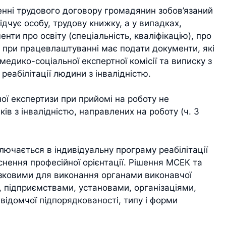
денні трудового договору громадянин зобов’язаний
дчує особу, трудову книжку, а у випадках,
ти про освіту (спеціальність, кваліфікацію), про
стю при працевлаштуванні має подати документи, які
медико-соціальної експертної комісії та виписку з
реабілітації людини з інвалідністю.
ої експертизи при прийомі на роботу не
в з інвалідністю, направлених на роботу (ч. 3
лючається в індивідуальну програму реабілітації
йснення професійної орієнтації. Рішення МСЕК та
’язковими для виконання органами виконавчої
 підприємствами, установами, організаціями,
відомчої підпорядкованості, типу і форми