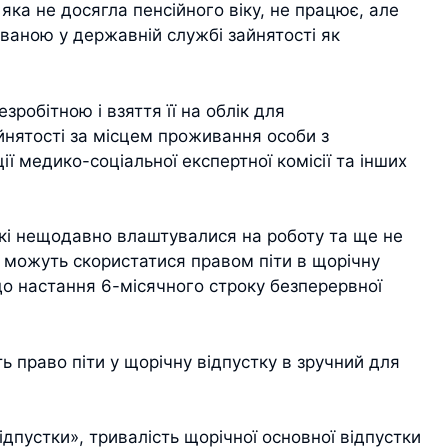
, яка не досягла пенсійного віку, не працює, але
ваною у державній службі зайнятості як
зробітною і взяття її на облік для
нятості за місцем проживання особи з
ії медико-соціальної експертної комісії та інших
 які нещодавно влаштувалися на роботу та ще не
, можуть скористатися правом піти в щорічну
до настання 6-місячного строку безперервної
ь право піти у щорічну відпустку в зручний для
ідпустки», тривалість щорічної основної відпустки