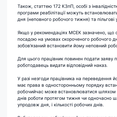
Також, статтею 172 КЗпП, особі з інвалідніс
програми реабілітації можуть встановлюват
дня (неповного робочого тижня) та пільгові 
Якщо у рекомендаціях МСЕК зазначено, що о
посадою на умовах скороченого робочого дн
зобов’язаний встановити йому неповний роб
Для цього працівник повинен подати заяву п
роботодавець видати відповідний наказ.
У разі незгоди працівника на переведення 
має права в односторонньому порядку вста
робочийчас може встановлюватися шляхом з
днів роботи протягом тижня чи одночасно ш
упродовж дня, і кількості робочих днів.