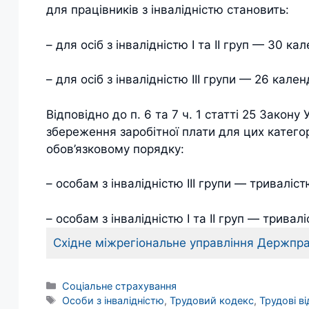
для працівників з інвалідністю становить:
– для осіб з інвалідністю I та II груп — 30 ка
– для осіб з інвалідністю III групи — 26 кале
Відповідно до п. 6 та 7 ч. 1 статті 25 Закону
збереження заробітної плати для цих катего
обов’язковому порядку:
– особам з інвалідністю III групи — тривалі
– особам з інвалідністю I та II груп — трива
Східне міжрегіональне управління Держпра
Категорії
Соціальне страхування
Позначки
Особи з інвалідністю
,
Трудовий кодекс
,
Трудові в