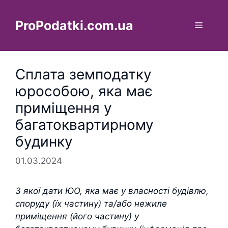
Перейти
до
ProPodatki.com.ua
Меню
вмісту
Сплата земподатку
юрособою, яка має
приміщення у
багатоквартирному
будинку
01.03.2024
З якої дати ЮО, яка має у власності будівлю,
споруду (їх частину) та/або нежиле
приміщення (його частину) у