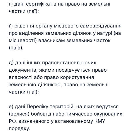
г) дані сертифікатів на право на земельні
частки (паї);
ґ) рішення органу місцевого самоврядування
про виділення земельних ділянок у натурі (на
місцевості) власникам земельних часток
(паїв);
д) дані інших правовстановлюючих
документів, якими посвідчується право
власності або право користування
земельною ділянкою, право на земельні
частки (паї);
е) дані Переліку територій, на яких ведуться
(велися) бойові дії або тимчасово окупованих
РФ, визначеного у встановленому КМУ
порядку.