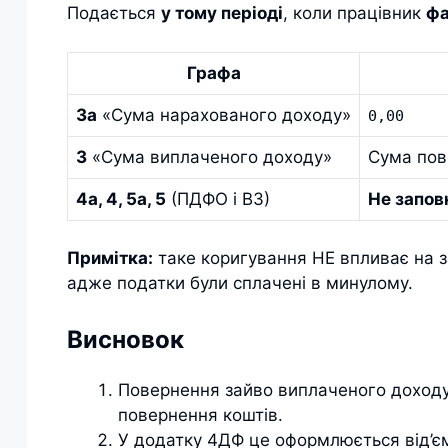
Подається
у тому періоді
, коли працівник
фа
Графа
3а
«Сума нарахованого доходу»
0,00
3
«Сума виплаченого доходу»
Сума по
4а, 4, 5а, 5
(ПДФО і ВЗ)
Не запо
Примітка:
таке коригування НЕ впливає на зо
адже податки були сплачені в минулому.
Висновок
Повернення зайво виплаченого доходу 
повернення коштів.
У додатку 4ДФ це оформлюється від’єм