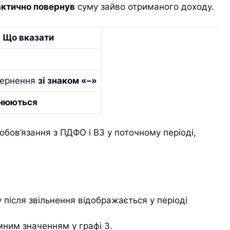
ктично повернув
суму зайво отриманого доходу.
Що вказати
вернення
зі знаком «–»
внюються
бов’язання з ПДФО і ВЗ у поточному періоді,
після звільнення відображається у періоді
ним значенням у графі 3.