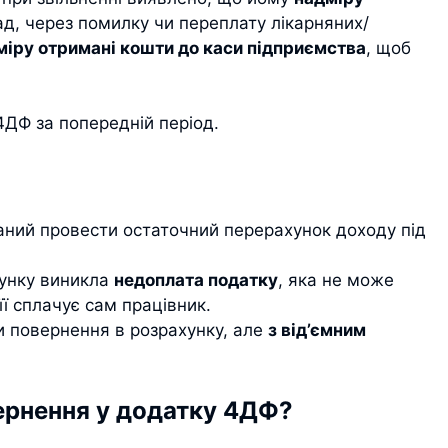
д, через помилку чи переплату лікарняних/
міру отримані кошти до каси підприємства
, щоб
4ДФ за попередній період.
заний провести остаточний перерахунок доходу під
хунку виникла
недоплата податку
, яка не може
ї сплачує сам працівник.
и повернення в розрахунку, але
з від’ємним
ернення у додатку 4ДФ?