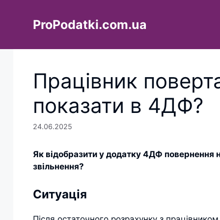
Перейти
до
ProPodatki.com.ua
вмісту
Працівник поверта
показати в 4ДФ?
24.06.2025
Як відобразити у додатку 4ДФ повернення 
звільнення?
Ситуація
Після остаточного розрахунку з працівником