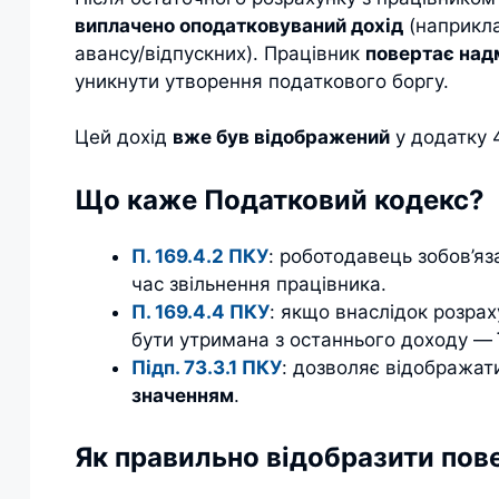
виплачено оподатковуваний дохід
(наприкла
авансу/відпускних). Працівник
повертає над
уникнути утворення податкового боргу.
Цей дохід
вже був відображений
у додатку 
Що каже Податковий кодекс?
П. 169.4.2 ПКУ
: роботодавець зобов’я
час звільнення працівника.
П. 169.4.4 ПКУ
: якщо внаслідок розра
бути утримана з останнього доходу — ї
Підп. 73.3.1 ПКУ
: дозволяє відображат
значенням
.
Як правильно відобразити пов