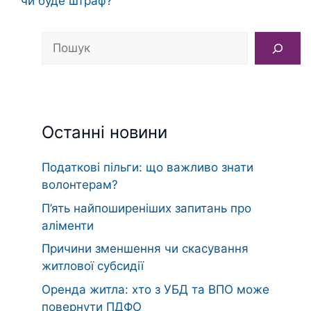
чи буде штраф?
Пошук
Останні новини
Податкові пільги: що важливо знати
волонтерам?
П’ять найпоширеніших запитань про
аліменти
Причини зменшення чи скасування
житлової субсидії
Оренда житла: хто з УБД та ВПО може
повернути ПДФО