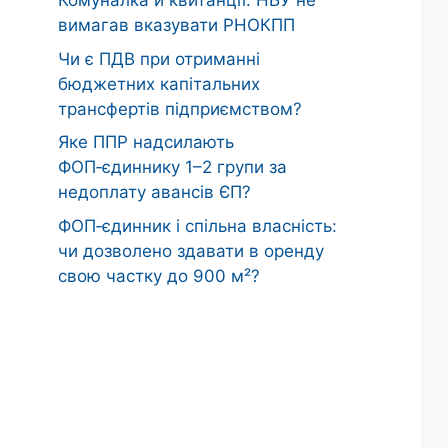
Комуналка й квитанції: НБУ не
вимагав вказувати РНОКПП
Чи є ПДВ при отриманні
бюджетних капітальних
трансфертів підприємством?
Яке ППР надсилають
ФОП‑єдиннику 1–2 групи за
недоплату авансів ЄП?
ФОП‑єдинник і спільна власність:
чи дозволено здавати в оренду
свою частку до 900 м²?