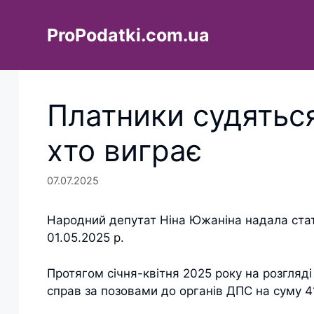
Перейти
до
ProPodatki.com.ua
вмісту
Платники судяться
хто виграє
07.07.2025
Народний депутат Ніна Южаніна надала ста
01.05.2025 р.
Протягом січня-квітня 2025 року на розгляді 
справ за позовами до органів ДПС на суму 4