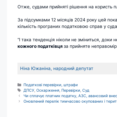
Отже, судами прийняті рішення на користь п
За підсумками 12 місяців 2024 року цей пока
кількість програних податковою справ у суд
“І така тенденція ніколи не зміниться, доки
кожного податківця
за прийняте неправомір
Ніна Южаніна, народний депутат
Категорії
Податкові перевірки, штрафи
Позначки
ДПСУ
,
Оскарження
,
Перевірки
,
Суд
Чи сплачує платник податку, АЗС, авансовий внесо
Оновлений перелік тимчасово окупованих і терит