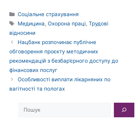
Категорії
Соціальне страхування
Позначки
Медицина
,
Охорона праці
,
Трудові
відносини
Нацбанк розпочинає публічне
обговорення проєкту методичних
рекомендацій з безбар’єрного доступу до
фінансових послуг
Особливості виплати лікарняних по
вагітності та пологах
Пошук