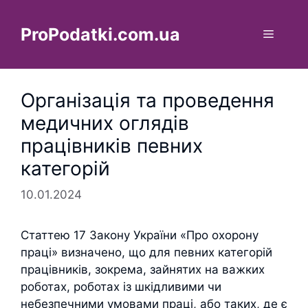
Перейти
до
ProPodatki.com.ua
Меню
вмісту
Організація та проведення
медичних оглядів
працівників певних
категорій
10.01.2024
Статтею 17 Закону України «Про охорону
праці» визначено, що для певних категорій
працівників, зокрема, зайнятих на важких
роботах, роботах із шкідливими чи
небезпечними умовами праці, або таких, де є