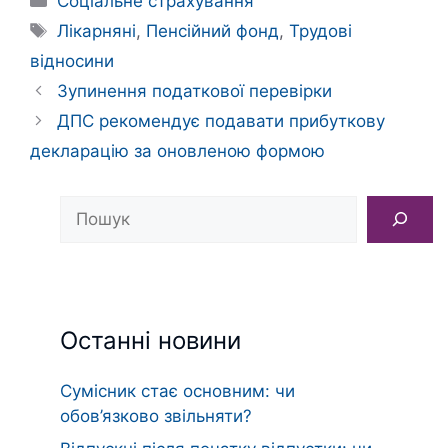
Соціальне страхування
Позначки
Лікарняні
,
Пенсійний фонд
,
Трудові
відносини
Зупинення податкової перевірки
ДПС рекомендує подавати прибуткову
декларацію за оновленою формою
Пошук
Останні новини
Сумісник стає основним: чи
обов’язково звільняти?