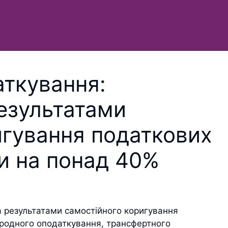
ткування:
езультатами
игування податкових
и на понад 40%
а результатами самостійного коригування
ародного оподаткування, трансфертного