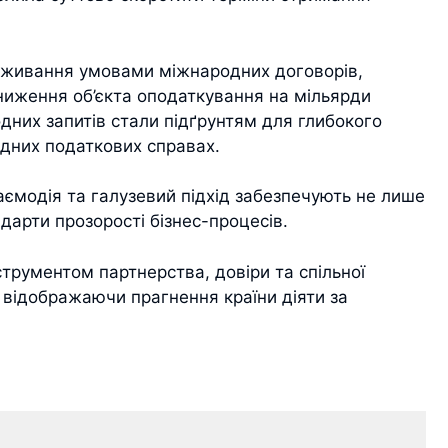
вживання умовами міжнародних договорів,
ниження об’єкта оподаткування на мільярди
одних запитів стали підґрунтям для глибокого
адних податкових справах.
ємодія та галузевий підхід забезпечують не лише
ндарти прозорості бізнес-процесів.
струментом партнерства, довіри та спільної
 відображаючи прагнення країни діяти за