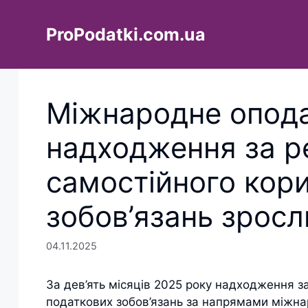
Перейти
до
ProPodatki.com.ua
вмісту
Міжнародне опода
надходження за р
самостійного кор
зобов’язань зросл
04.11.2025
За дев’ять місяців 2025 року надходження з
податкових зобов’язань за напрямами міжн