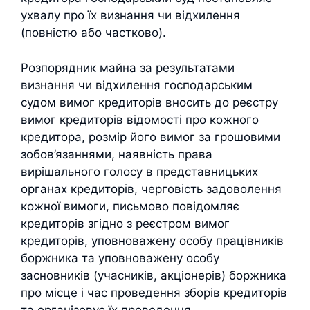
ухвалу про їх визнання чи відхилення
(повністю або частково).
Розпорядник майна за результатами
визнання чи відхилення господарським
судом вимог кредиторів вносить до реєстру
вимог кредиторів відомості про кожного
кредитора, розмір його вимог за грошовими
зобов’язаннями, наявність права
вирішального голосу в представницьких
органах кредиторів, черговість задоволення
кожної вимоги, письмово повідомляє
кредиторів згідно з реєстром вимог
кредиторів, уповноважену особу працівників
боржника та уповноважену особу
засновників (учасників, акціонерів) боржника
про місце і час проведення зборів кредиторів
та організовує їх проведення.