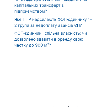
капітальних трансфертів
підприємством?
Яке ППР надсилають ФОП‑єдиннику 1–
2 групи за недоплату авансів ЄП?
ФОП‑єдинник і спільна власність: чи
дозволено здавати в оренду свою
частку до 900 м²?