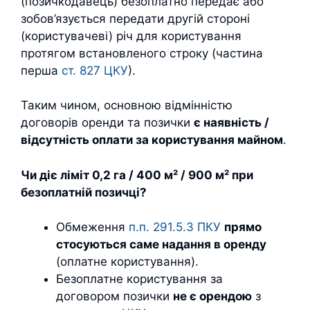
(позичкодавець) безоплатно передає або
зобов’язується передати другій стороні
(користувачеві) річ для користування
протягом встановленого строку (частина
перша
ст. 827 ЦКУ
).
Таким чином, основною відмінністю
договорів оренди та позички
є наявність /
відсутність оплати за користування майном
.
Чи діє ліміт 0,2 га / 400 м² / 900 м² при
безоплатній позичці?
Обмеження
п.п. 291.5.3 ПКУ
прямо
стосуються саме надання в оренду
(оплатне користування).
Безоплатне користування за
договором позички
не є орендою
з