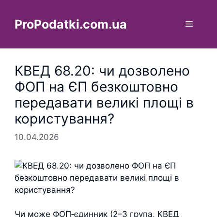
Перейти
до
ProPodatki.com.ua
Меню
вмісту
КВЕД 68.20: чи дозволено
ФОП на ЄП безкоштовно
передавати великі площі в
користування?
10.04.2026
Чи може ФОП‑єдинник (2–3 група, КВЕД