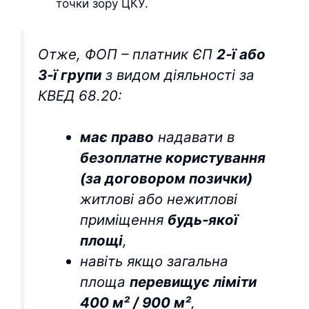
точки зору ЦКУ.
Отже, ФОП – платник ЄП
2‑ї або
3‑ї групи
з видом діяльності за
КВЕД 68.20:
має право
надавати в
безоплатне користування
(за договором позички)
житлові або нежитлові
приміщення
будь‑якої
площі
,
навіть якщо загальна
площа
перевищує ліміти
400 м² / 900 м²
,