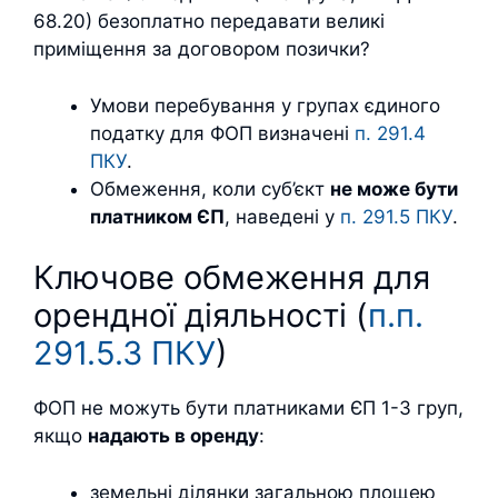
68.20) безоплатно передавати великі
приміщення за договором позички?
Умови перебування у групах єдиного
податку для ФОП визначені
п. 291.4
ПКУ
.
Обмеження, коли суб’єкт
не може бути
платником ЄП
, наведені у
п. 291.5 ПКУ
.
Ключове обмеження для
орендної діяльності (
п.п.
291.5.3 ПКУ
)
ФОП не можуть бути платниками ЄП 1-3 груп,
якщо
надають в оренду
:
земельні ділянки загальною площею