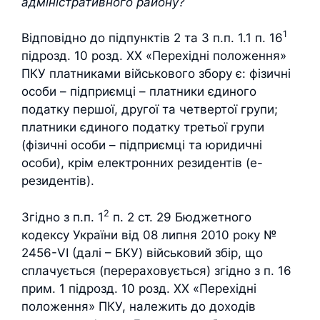
адміністративного району?
1
Відповідно до підпунктів 2 та 3 п.п. 1.1 п. 16
підрозд. 10 розд. XX «Перехідні положення»
ПКУ платниками військового збору є: фізичні
особи – підприємці – платники єдиного
податку першої, другої та четвертої групи;
платники єдиного податку третьої групи
(фізичні особи – підприємці та юридичні
особи), крім електронних резидентів (е-
резидентів).
2
Згідно з п.п. 1
п. 2 ст. 29 Бюджетного
кодексу України від 08 липня 2010 року №
2456-VI (далі – БКУ) військовий збір, що
сплачується (перераховується) згідно з п. 16
прим. 1 підрозд. 10 розд. XX «Перехідні
положення» ПКУ, належить до доходів