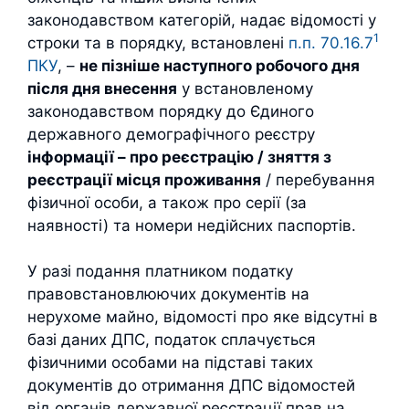
законодавством категорій, надає відомості у
1
строки та в порядку, встановлені
п.п. 70.16.7
ПКУ
, –
не пізніше наступного робочого дня
після дня внесення
у встановленому
законодавством порядку до Єдиного
державного демографічного реєстру
інформації – про реєстрацію / зняття з
реєстрації місця проживання
/ перебування
фізичної особи, а також про серії (за
наявності) та номери недійсних паспортів.
У разі подання платником податку
правовстановлюючих документів на
нерухоме майно, відомості про яке відсутні в
базі даних ДПС, податок сплачується
фізичними особами на підставі таких
документів до отримання ДПС відомостей
від органів державної реєстрації прав на