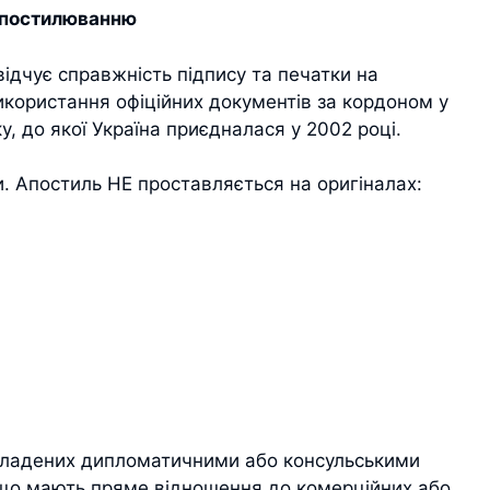
 апостилюванню
ідчує справжність підпису та печатки на
икористання офіційних документів за кордоном у
у, до якої Україна приєдналася у 2002 році.
. Апостиль НЕ проставляється на оригіналах:
складених дипломатичними або консульськими
 що мають пряме відношення до комерційних або