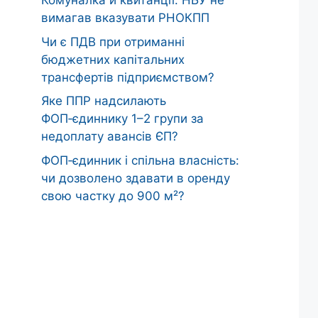
Комуналка й квитанції: НБУ не
вимагав вказувати РНОКПП
Чи є ПДВ при отриманні
бюджетних капітальних
трансфертів підприємством?
Яке ППР надсилають
ФОП‑єдиннику 1–2 групи за
недоплату авансів ЄП?
ФОП‑єдинник і спільна власність:
чи дозволено здавати в оренду
свою частку до 900 м²?