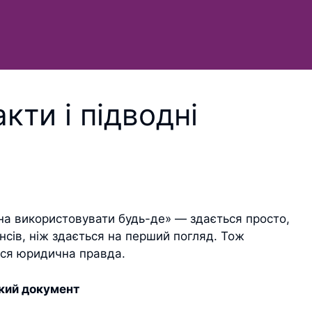
кти і підводні
а використовувати будь-де» — здається просто,
нсів, ніж здається на перший погляд. Тож
ться юридична правда.
який документ