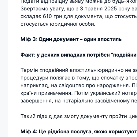
Подати відповідну заяву можна до будь-яког
Звертаємо увагу, що з 3 травня 2025 року 
складає 610 грн для документа, що стосуєтьс
стосується юридичної особи.
Міф 3: Один документ – один апостиль
Факт: у деяких випадках потрібен “подвійни
Термін «подвійний апостиль» юридично не зак
процедури полягає в тому, що спочатку апос
наприклад, на свідоцтво про народження. П
країни призначення. Потім український нотарі
завершення, на нотаріально засвідченому пе
Такий підхід дає змогу документу пройти цик
Міф 4: Це рідкісна послуга, якою користую