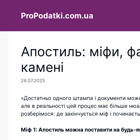
Перейти
до
ProPodatki.com.ua
вмісту
Апостиль: міфи, фа
камені
26.07.2025
«Достатньо одного штампа і документи можн
але в реальності цей процес має більше нюа
розберімося: де закінчується міф і починає
Міф 1: Апостиль можна поставити на будь-