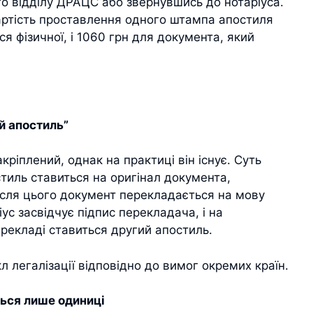
о відділу ДРАЦС або звернувшись до нотаріуса.
вартість проставлення одного штампа апостиля
я фізичної, і 1060 грн для документа, який
й апостиль”
ріплений, однак на практиці він існує. Суть
тиль ставиться на оригінал документа,
ісля цього документ перекладається на мову
ус засвідчує підпис перекладача, і на
рекладі ставиться другий апостиль.
л легалізації відповідно до вимог окремих країн.
ться лише одиниці