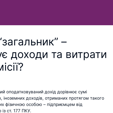
загальник” –
є доходи та витрати
ісії?
чний оподатковуваний дохід дорівнює сумі
, іноземних доходів, отриманих протягом такого
них фізичною особою – підприємцем від
із ст. 177 ПКУ.