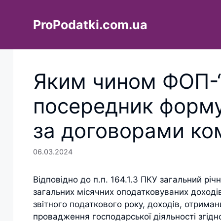
Перейти
до
ProPodatki.com.ua
вмісту
Яким чином ФОП-“
посередник форму
за договорами ком
06.03.2024
Відповідно до п.п. 164.1.3 ПКУ загальний рі
загальних місячних оподатковуваних доходів
звітного податкового року, доходів, отрима
провадження господарської діяльності згідно 