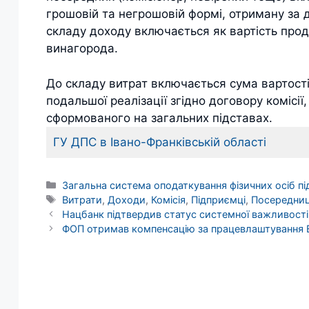
грошовій та негрошовій формі, отриману за 
складу доходу включається як вартість продан
винагорода.
До складу витрат включається сума вартості 
подальшої реалізації згідно договору комісі
сформованого на загальних підставах.
ГУ ДПС в Івано-Франківській області
Категорії
Загальна система оподаткування фізичних осіб п
Позначки
Витрати
,
Доходи
,
Комісія
,
Підприємці
,
Посередниц
Нацбанк підтвердив статус системної важливості 
ФОП отримав компенсацію за працевлаштування 