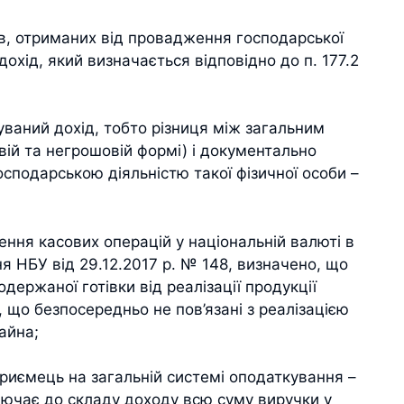
в, отриманих від провадження господарської
охід, який визначається відповідно до п. 177.2
ваний дохід, тобто різниця між загальним
ій та негрошовій формі) і документально
сподарською діяльністю такої фізичної особи –
ення касових операцій у національній валюті в
я НБУ від 29.12.2017 р. № 148, визначено, що
одержаної готівки від реалізації продукції
й, що безпосередньо не пов’язані з реалізацією
майна;
риємець на загальній системі оподаткування –
лючає до складу доходу всю суму виручки у