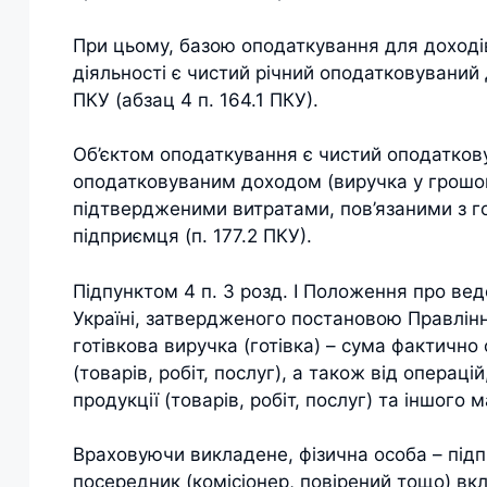
При цьому, базою оподаткування для доході
діяльності є чистий річний оподатковуваний д
ПКУ (абзац 4 п. 164.1 ПКУ).
Об’єктом оподаткування є чистий оподаткову
оподатковуваним доходом (виручка у грошов
підтвердженими витратами, пов’язаними з го
підприємця (п. 177.2 ПКУ).
Підпунктом 4 п. 3 розд. І Положення про вед
Україні, затвердженого постановою Правлінн
готівкова виручка (готівка) – сума фактично 
(товарів, робіт, послуг), а також від операці
продукції (товарів, робіт, послуг) та іншого 
Враховуючи викладене, фізична особа – підп
посередник (комісіонер, повірений тощо) вк