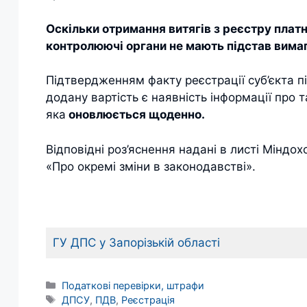
Оскільки отримання витягів з реєстру платн
контролюючі органи не мають підстав вимага
Підтвердженням факту реєстрації суб’єкта п
додану вартість є наявність інформації про 
яка
оновлюється щоденно.
Відповідні роз’яснення надані в листі Міндох
«Про окремі зміни в законодавстві».
ГУ ДПС у Запорізькій області
Категорії
Податкові перевірки, штрафи
Позначки
ДПСУ
,
ПДВ
,
Реєстрація