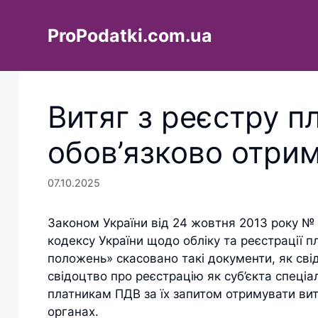
Перейти
до
ProPodatki.com.ua
вмісту
Витяг з реєстру п
обов’язково отри
07.10.2025
Законом України від 24 жовтня 2013 року № 
кодексу України щодо обліку та реєстрації п
положень» скасовано такі документи, як св
свідоцтво про реєстрацію як суб’єкта спеці
платникам ПДВ за їх запитом отримувати вит
органах.