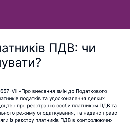
латників ПДВ: чи
мувати?
657-VII «Про внесення змін до Податкового
латників податків та удосконалення деяких
ідоцтво про реєстрацію особи платником ПДВ та
ального режиму оподаткування, та надано право
яги із реєстру платників ПДВ в контролюючих