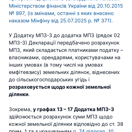
Міністерством фінансів України від 20.10.2015
№ 897, (із змінами, останні з яких внесено
наказом Мінфіну від 25.07.2025 р. № 371).
У Додатку МПЗ-З до додатка МПЗ (рядок 02
МПЗ-З) Декларації передбачено розрахунок
МПЗ, який складається платниками податку –
власниками, орендарями, користувачами на
інших умовах (в тому числі на умовах
емфітевзису) земельних ділянок, віднесених
до сільськогосподарських угідь і
розраховується щодо кожної земельної
ділянки
.
Зокрема,
у графах 13 – 17 Додатка МПЗ-З
здійснюється розрахунок суми МПЗ щодо
кожної земельної ділянки відповідно до ст. 38
прим. 1 та з урахуванням
п. 74 підрозд. 10