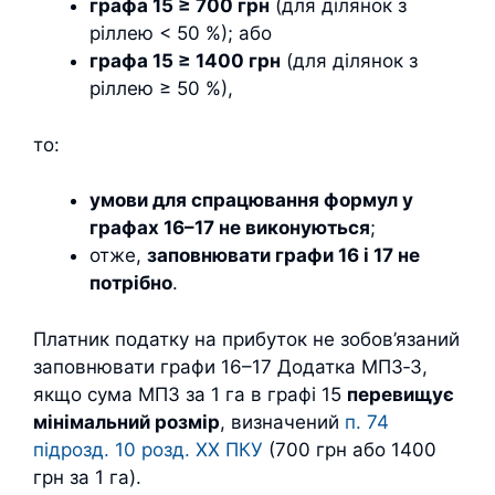
графа 15 ≥ 700 грн
(для ділянок з
ріллею < 50 %); або
графа 15 ≥ 1400 грн
(для ділянок з
ріллею ≥ 50 %),
то:
умови для спрацювання формул у
графах 16–17 не виконуються
;
отже,
заповнювати графи 16 і 17 не
потрібно
.
Платник податку на прибуток не зобов’язаний
заповнювати графи 16–17 Додатка МПЗ‑З,
якщо сума МПЗ за 1 га в графі 15
перевищує
мінімальний розмір
, визначений
п. 74
підрозд. 10 розд. ХХ ПКУ
(700 грн або 1400
грн за 1 га).