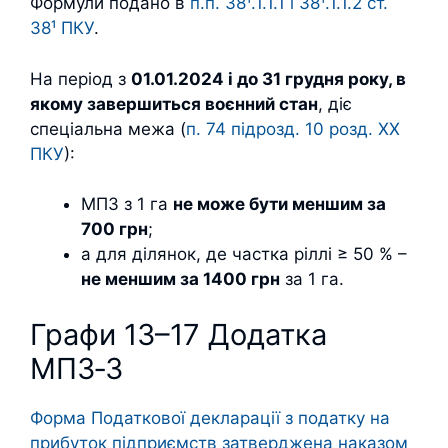
Формули подано в
п.п. 38¹.1.1.1 і 38¹.1.1.2 ст.
38¹ ПКУ
.
На період з
01.01.2024 і до 31 грудня року, в
якому завершиться воєнний стан
, діє
спеціальна межа (
п. 74 підрозд. 10 розд. ХХ
ПКУ
):
МПЗ з 1 га
не може бути меншим за
700 грн
;
а для ділянок, де частка ріллі ≥ 50 % –
не меншим за 1400 грн
за 1 га.
Графи 13–17 Додатка
МПЗ‑З
Форма Податкової декларації з податку на
прибуток підприємств затверджена наказом