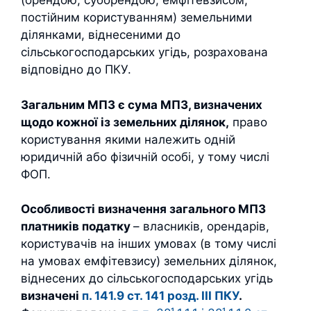
(орендою, суборендою, емфітевзисом,
постійним користуванням) земельними
ділянками, віднесеними до
сільськогосподарських угідь, розрахована
відповідно до ПКУ.
Загальним МПЗ є сума МПЗ, визначених
щодо кожної із земельних ділянок,
право
користування якими належить одній
юридичній або фізичній особі, у тому числі
ФОП.
Особливості визначення загального МПЗ
платників податку
– власників, орендарів,
користувачів на інших умовах (в тому числі
на умовах емфітевзису) земельних ділянок,
віднесених до сільськогосподарських угідь
визначені
п. 141.9 ст. 141 розд. III ПКУ
.