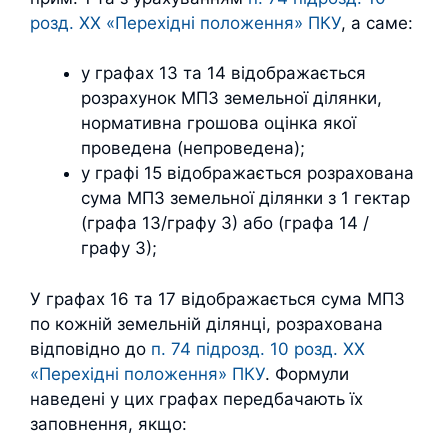
розд. XX «Перехідні положення» ПКУ
, а саме:
у графах 13 та 14 відображається
розрахунок МПЗ земельної ділянки,
нормативна грошова оцінка якої
проведена (непроведена);
у графі 15 відображається розрахована
сума МПЗ земельної ділянки з 1 гектар
(графа 13/графу 3) або (графа 14 /
графу 3);
У графах 16 та 17 відображається сума МПЗ
по кожній земельній ділянці, розрахована
відповідно до
п. 74 підрозд. 10 розд. ХХ
«Перехідні положення» ПКУ
. Формули
наведені у цих графах передбачають їх
заповнення, якщо: