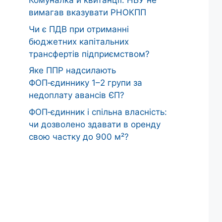
Комуналка й квитанції: НБУ не
вимагав вказувати РНОКПП
Чи є ПДВ при отриманні
бюджетних капітальних
трансфертів підприємством?
Яке ППР надсилають
ФОП‑єдиннику 1–2 групи за
недоплату авансів ЄП?
ФОП‑єдинник і спільна власність:
чи дозволено здавати в оренду
свою частку до 900 м²?