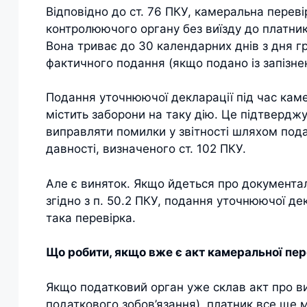
Відповідно до ст. 76 ПКУ, камеральна пере
контролюючого органу без виїзду до платника 
Вона триває до 30 календарних днів з дня гр
фактичного подання (якщо подано із запізне
Подання уточнюючої декларації під час каме
містить заборони на таку дію. Це підтверджу
виправляти помилки у звітності шляхом под
давності, визначеного ст. 102 ПКУ.
Але є виняток. Якщо йдеться про документал
згідно з п. 50.2 ПКУ, подання уточнюючої де
така перевірка.
Що робити, якщо вже є акт камеральної пер
Якщо податковий орган уже склав акт про в
податкового зобов’язання), платник все ще