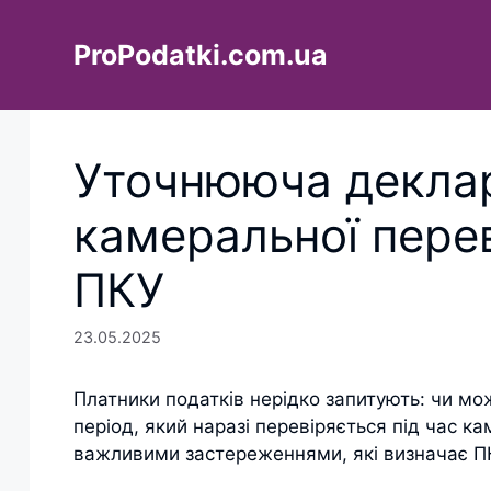
Перейти
до
ProPodatki.com.ua
вмісту
Уточнююча деклар
камеральної пере
ПКУ
23.05.2025
Платники податків нерідко запитують: чи м
період, який наразі перевіряється під час ка
важливими застереженнями, які визначає П