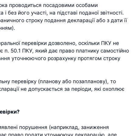
вірка проводиться посадовими особами
і без його участі, на підставі поданої звітності.
аничного строку подання декларації або з дати її
нням).
ральної перевірки дозволено, оскільки ПКУ не
є п. 50.1 ПКУ, який дає право платнику самостійно
ання уточнюючого розрахунку протягом строку
ьну перевірку (планову або позапланову), то
кларації не допускається за періоди, які охоплює
евірки?
иявлені порушення (наприклад, заниження
 має право подати уточнюючу декларацію, але