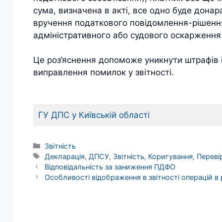
сума, визначена в акті, все одно буде донар
вручення податкового повідомлення-рішенн
адміністративного або судового оскарження
Це роз’яснення допоможе уникнути штрафів і
виправлення помилок у звітності.
ГУ ДПС у Київській області
Категорії
Звітність
Позначки
Декларація
,
ДПСУ
,
Звітність
,
Коригування
,
Переві
Відповідальність за заниження ПДФО
Особливості відображення в звітності операцій в