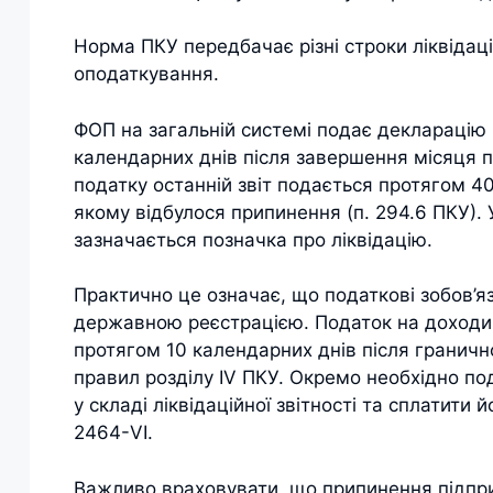
Норма ПКУ передбачає різні строки ліквідаці
оподаткування.
ФОП на загальній системі подає декларацію
календарних днів після завершення місяця пр
податку останній звіт подається протягом 4
якому відбулося припинення (п. 294.6 ПКУ).
зазначається позначка про ліквідацію.
Практично це означає, що податкові зобов’я
державною реєстрацією. Податок на доходи ф
протягом 10 календарних днів після граничн
правил розділу IV ПКУ. Окремо необхідно по
у складі ліквідаційної звітності та сплатити 
2464-VI.
Важливо враховувати, що припинення підпри