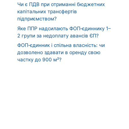
Чи є ПДВ при отриманні бюджетних
капітальних трансфертів
підприємством?
Яке ППР надсилають ФОП‑єдиннику 1–
2 групи за недоплату авансів ЄП?
ФОП‑єдинник і спільна власність: чи
дозволено здавати в оренду свою
частку до 900 м²?