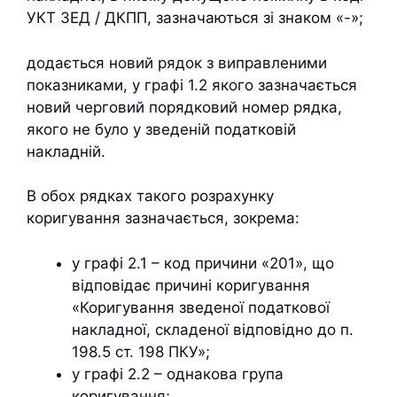
УКТ ЗЕД / ДКПП, зазначаються зі знаком «-»;
додається новий рядок з виправленими
показниками, у графі 1.2 якого зазначається
новий черговий порядковий номер рядка,
якого не було у зведеній податковій
накладній.
В обох рядках такого розрахунку
коригування зазначається, зокрема:
у графі 2.1 – код причини «201», що
відповідає причині коригування
«Коригування зведеної податкової
накладної, складеної відповідно до п.
198.5 ст. 198 ПКУ»;
у графі 2.2 – однакова група
коригування;