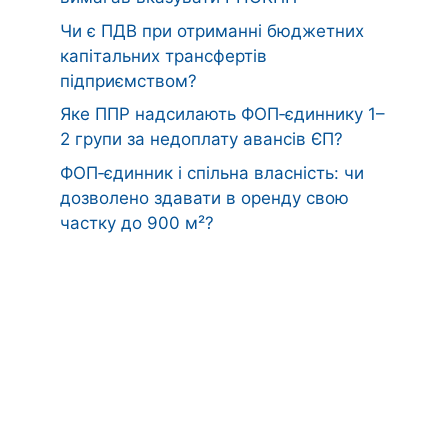
Чи є ПДВ при отриманні бюджетних
капітальних трансфертів
підприємством?
Яке ППР надсилають ФОП‑єдиннику 1–
2 групи за недоплату авансів ЄП?
ФОП‑єдинник і спільна власність: чи
дозволено здавати в оренду свою
частку до 900 м²?