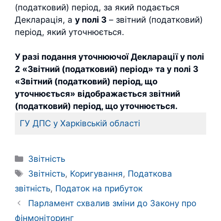
(податковий) період, за який подається
Декларація, а
у полі 3
– звітний (податковий)
період, який уточнюється.
У разі подання уточнюючої Декларації у полі
2 «Звітний (податковий) період» та у полі 3
«Звітний (податковий) період, що
уточнюється» відображається звітний
(податковий) період, що уточнюється.
ГУ ДПС у Харківській області
Категорії
Звітність
Позначки
Звітність
,
Коригування
,
Податкова
звітність
,
Податок на прибуток
Парламент схвалив зміни до Закону про
фінмоніторинг