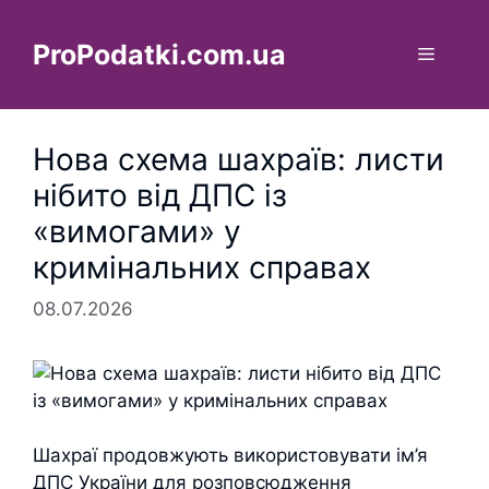
Перейти
до
ProPodatki.com.ua
Меню
вмісту
Нова схема шахраїв: листи
нібито від ДПС із
«вимогами» у
кримінальних справах
08.07.2026
Шахраї продовжують використовувати ім’я
ДПС України для розповсюдження