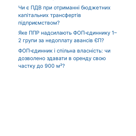
Чи є ПДВ при отриманні бюджетних
капітальних трансфертів
підприємством?
Яке ППР надсилають ФОП‑єдиннику 1–
2 групи за недоплату авансів ЄП?
ФОП‑єдинник і спільна власність: чи
дозволено здавати в оренду свою
частку до 900 м²?