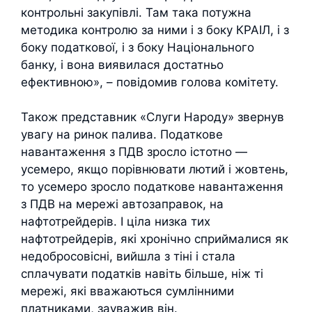
контрольні закупівлі. Там така потужна
методика контролю за ними і з боку КРАІЛ, і з
боку податкової, і з боку Національного
банку, і вона виявилася достатньо
ефективною», – повідомив голова комітету.
Також представник «Слуги Народу» звернув
увагу на ринок палива. Податкове
навантаження з ПДВ зросло істотно —
усемеро, якщо порівнювати лютий і жовтень,
то усемеро зросло податкове навантаження
з ПДВ на мережі автозаправок, на
нафтотрейдерів. І ціла низка тих
нафтотрейдерів, які хронічно сприймалися як
недобросовісні, вийшла з тіні і стала
сплачувати податків навіть більше, ніж ті
мережі, які вважаються сумлінними
платниками, зауважив він.