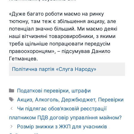
«Дуже багато роботи маємо на ринку
тютюну, там теж є збільшення акцизу, але
потенціал значно більший. Ми маємо деякі
наші вітчизняні товаровиробники, з якими
треба щільніше попрацювати передусім
правоохоронцям», – підсумував Данило
Гетманцев.
Політична партія «Слуга Народу»
Категорії
Податкові перевірки, штрафи
Позначки
Акциз
,
Алкоголь
,
Держбюджет
,
Перевірки
Чи підлягає обов’язковій реєстрації
платником ПДВ договір управління майном?
Розмір знижки з ЖКП для учасників