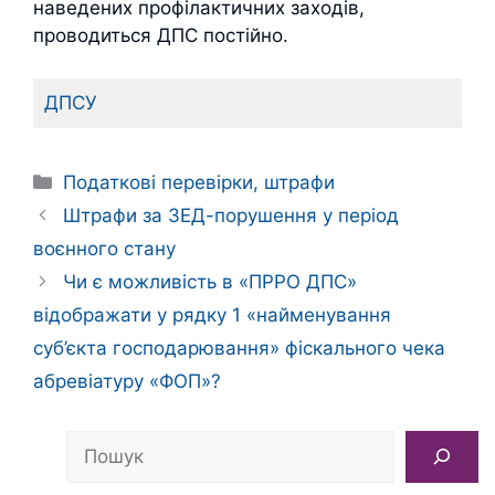
наведених профілактичних заходів,
проводиться ДПС постійно.
ДПСУ
Категорії
Податкові перевірки, штрафи
Штрафи за ЗЕД-порушення у період
воєнного стану
Чи є можливість в «ПРРО ДПС»
відображати у рядку 1 «найменування
суб’єкта господарювання» фіскального чека
абревіатуру «ФОП»?
Пошук