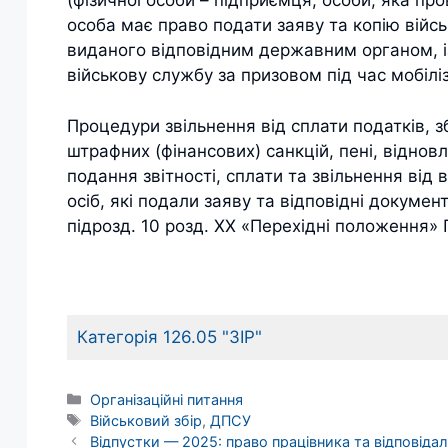
(фізичної особи – підприємця, особи, яка пр
особа має право подати заяву та копію війс
виданого відповідним державним органом, і
військову службу за призовом під час мобіліз
Процедури звільнення від сплати податків, з
штрафних (фінансових) санкцій, пені, віднов
подання звітності, сплати та звільнення від
осіб, які подали заяву та відповідні докуме
підрозд. 10 розд. ХХ «Перехідні положення» 
Категорія 126.05 "ЗІР"
Категорії
Організаційні питання
Позначки
Військовий збір
,
ДПСУ
Відпустки — 2025: право працівника та відповіда