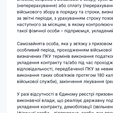
(неперерахування) або сплату (перерахуванн
військового збору в порядку та строки, виз
за звітні періоди, з урахуванням строку поз
наступного за місяцем, в якому контролююч
такої фізичної особи – підприємця, укладени
Самозайнята особа, яка у зв’язку з призовом 
особливий період, проходженням військової
визначених ПКУ термінів виконання податкови
укладення контракту та/або під час проходже
відповідальності, передбаченої ПКУ за невик
виконання таких обов’язків протягом 180 кал
військової служби), закінчення лікування (реа
У разі відсутності в Єдиному реєстрі призо
виконавчої влади, що реалізує державну пода
укладення контракту, демобілізації (звільне