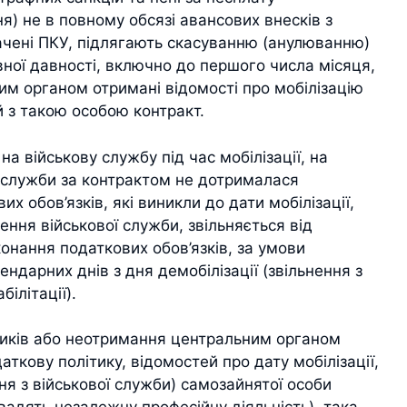
я) не в повному обсязі авансових внесків з
начені ПКУ, підлягають скасуванню (анулюванню)
овної давності, включно до першого числа місяця,
им органом отримані відомості про мобілізацію
й з такою особою контракт.
на військову службу під час мобілізації, на
 служби за контрактом не дотрималася
х обов’язків, які виникли до дати мобілізації,
ння військової служби, звільняється від
онання податкових обов’язків, за умови
ендарних днів з дня демобілізації (звільнення з
білітації).
вників або неотримання центральним органом
ткову політику, відомостей про дату мобілізації,
ння з військової служби) самозайнятої особи