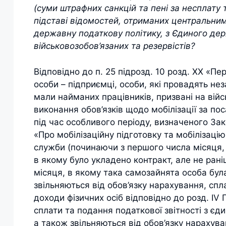
(суми штрафних санкцій та пені за несплат
підставі відомостей, отриманих центральним
державну податкову політику, з Єдиного дер
військовозобов’язаних та резервістів?
Відповідно до п. 25 підрозд. 10 розд. ХХ «П
особи – підприємці, особи, які провадять нез
мали найманих працівників, призвані на війсь
виконання обов’язків щодо мобілізації за п
під час особливого періоду, визначеного За
«Про мобілізаційну підготовку та мобілізацію
служби (починаючи з першого числа місяця, 
в якому було укладено контракт, але не ран
місяця, в якому така самозайнята особа була
звільняються від обов’язку нарахування, спл
доходи фізичних осіб відповідно до розд. IV 
сплати та подання податкової звітності з єди
а також звільняються від обов’язку нарахува