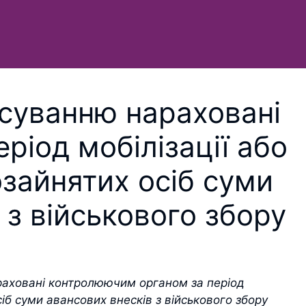
асуванню нараховані
ріод мобілізації або
озайнятих осіб суми
 з військового збору
раховані контролюючим органом за період
сіб суми авансових внесків з військового збору