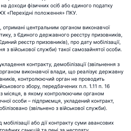
у на доходи фізичних осіб або єдиного податку
. ХХ «Перехідні положення» ПКУ.
і, отримані центральним органом виконавчої
тику, з Єдиного державного реєстру призовників,
Єдиний реєстр призовників), про дату мобілізації,
ня з військової служби) такої самозайнятої особи.
 укладення контракту, демобілізації (звільнення з
 органом виконавчої влади, що реалізує державну
овників, контролюючий орган не проводить
ськового збору, передбачених п.п. 1.11 п. 16
и з місяця, в якому контролюючим органом
зичної особи – підприємця, укладений контракт,
білізовано (звільнено з військової служби).
мобілізації або дії контракту суми авансових
трафних санкцій та пені за несплату