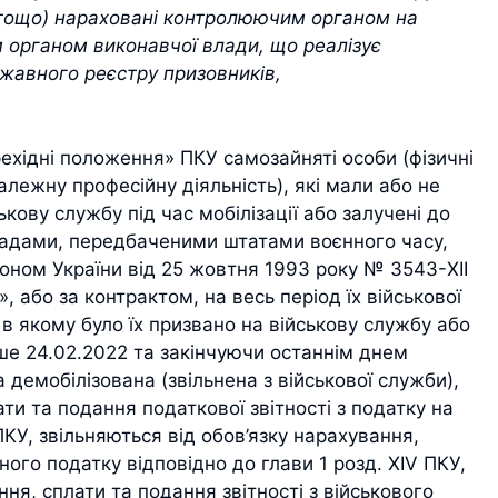
у тощо) нараховані контролюючим органом на
 органом виконавчої влади, що реалізує
жавного реєстру призовників,
ерехідні положення» ПКУ самозайняті особи (фізичні
алежну професійну діяльність), які мали або не
кову службу під час мобілізації або залучені до
осадами, передбаченими штатами воєнного часу,
коном України від 25 жовтня 1993 року № 3543-XІІ
», або за контрактом, на весь період їх військової
в якому було їх призвано на військову службу або
іше 24.02.2022 та закінчуючи останнім днем
 демобілізована (звільнена з військової служби),
ати та подання податкової звітності з податку на
ПКУ, звільняються від обов’язку нарахування,
ного податку відповідно до глави 1 розд. XIV ПКУ,
ння, сплати та подання звітності з військового