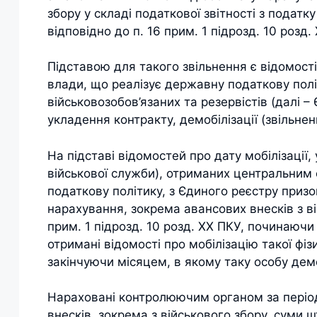
збору у складі податкової звітності з податк
відповідно до п. 16 прим. 1 підрозд. 10 розд
Підставою для такого звільнення є відомост
влади, що реалізує державну податкову полі
військовозобов’язаних та резервістів (далі – 
укладення контракту, демобілізації (звільнен
На підставі відомостей про дату мобілізації,
військової служби), отриманих центральним
податкову політику, з Єдиного реєстру приз
нарахування, зокрема авансових внесків з вій
прим. 1 підрозд. 10 розд. ХХ ПКУ, починаюч
отримані відомості про мобілізацію такої фі
закінчуючи місяцем, в якому таку особу демо
Нараховані контролюючим органом за період 
внесків, зокрема з військового збору, суми ш