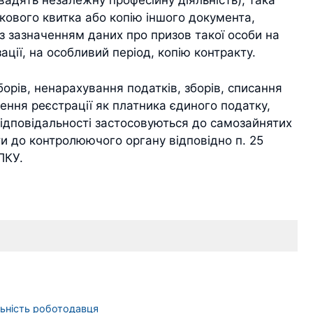
овадять незалежну професійну діяльність), така
ькового квитка або копію іншого документа,
з зазначенням даних про призов такої особи на
ації, на особливий період, копію контракту.
борів, ненарахування податків, зборів, списання
лення реєстрації як платника єдиного податку,
 відповідальності застосовуються до самозайнятих
нти до контролюючого органу відповідно п. 25
ПКУ.
льність роботодавця