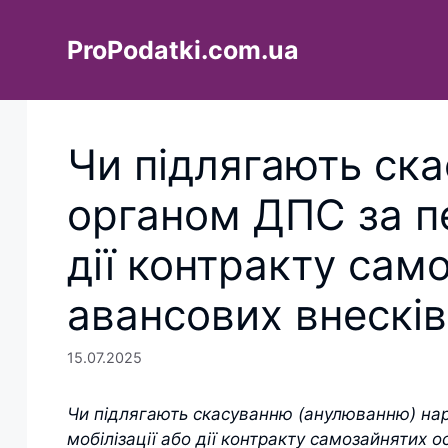
Перейти
до
ProPodatki.com.ua
вмісту
Чи підлягають ск
органом ДПС за пе
дії контракту сам
авансових внесків
15.07.2025
Чи підлягають скасуванню (анулюванню) на
мобілізації або дії контракту самозайнятих о