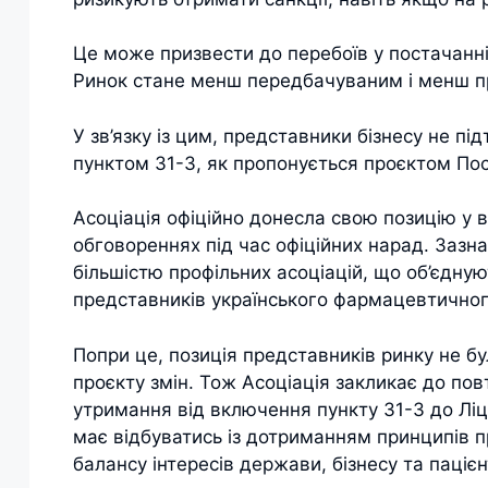
Це може призвести до перебоїв у постачанні 
Ринок стане менш передбачуваним і менш пр
У зв’язку із цим, представники бізнесу не 
пунктом 31-3, як пропонується проєктом По
Асоціація офіційно донесла свою позицію у в
обговореннях під час офіційних нарад. Зазн
більшістю профільних асоціацій, що об’єдну
представників українського фармацевтичного
Попри це, позиція представників ринку не б
проєкту змін. Тож Асоціація закликає до по
утримання від включення пункту 31-3 до Лі
має відбуватись із дотриманням принципів п
балансу інтересів держави, бізнесу та пацієн