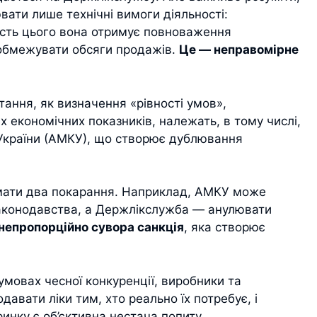
ати лише технічні вимоги діяльності:
мість цього вона отримує повноваження
 обмежувати обсяги продажів.
Це — неправомірне
тання, як визначення «рівності умов»,
их економічних показників, належать, в тому числі,
України (АМКУ), що створює дублювання
мати два покарання. Наприклад, АМКУ може
аконодавства, а Держлікслужба — анулювати
непропорційно сувора санкція
, яка створює
 умовах чесної конкуренції, виробники та
авати ліки тим, хто реально їх потребує, і
ринку є об’єктивна нестача попиту.