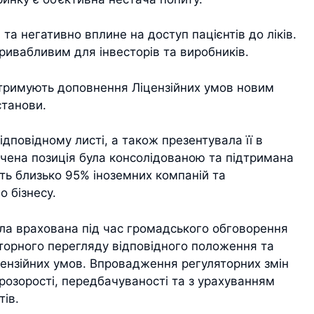
та негативно вплине на доступ пацієнтів до ліків.
ивабливим для інвесторів та виробників.
підтримують доповнення Ліцензійних умов новим
станови.
ідповідному листі, а також презентувала її в
ачена позиція була консолідованою та підтримана
ють близько 95% іноземних компаній та
 бізнесу.
ула врахована під час громадського обговорення
вторного перегляду відповідного положення та
цензійних умов. Впровадження регуляторних змін
розорості, передбачуваності та з урахуванням
тів.