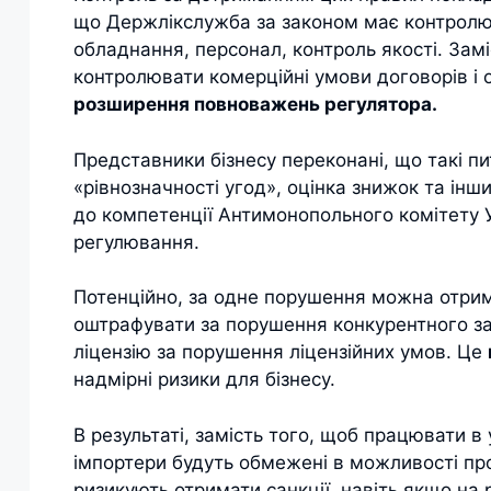
що Держлікслужба за законом має контролюв
обладнання, персонал, контроль якості. За
контролювати комерційні умови договорів і
розширення повноважень регулятора.
Представники бізнесу переконані, що такі пи
«рівнозначності угод», оцінка знижок та інш
до компетенції Антимонопольного комітету 
регулювання.
Потенційно, за одне порушення можна отри
оштрафувати за порушення конкурентного з
ліцензію за порушення ліцензійних умов. Це
надмірні ризики для бізнесу.
В результаті, замість того, щоб працювати в
імпортери будуть обмежені в можливості прод
ризикують отримати санкції, навіть якщо на 