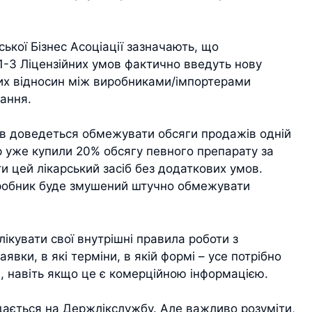
ької Бізнес Асоціації зазначають, що
1-3 Ліцензійних умов фактично введуть нову
их відносин між виробниками/імпортерами
вання.
ів доведеться обмежувати обсяги продажів одній
р уже купили 20% обсягу певного препарату за
и цей лікарський засіб без додаткових умов.
виробник буде змушений штучно обмежувати
ікувати свої внутрішні правила роботи з
явки, в які терміни, в якій формі – усе потрібно
, навіть якщо це є комерційною інформацією.
ається на Держлікслужбу. Але важливо розуміти,