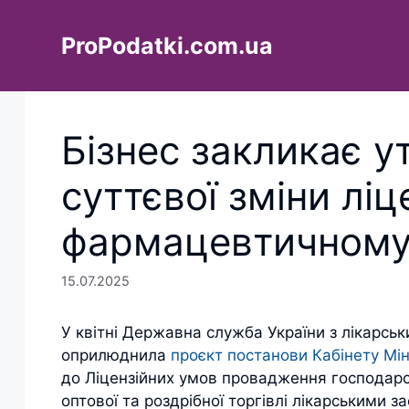
Перейти
до
ProPodatki.com.ua
вмісту
Бізнес закликає у
суттєвої зміни лі
фармацевтичному
15.07.2025
У квітні Державна служба України з лікарсь
оприлюднила
проєкт постанови Кабінету Мін
до Ліцензійних умов провадження господарсь
оптової та роздрібної торгівлі лікарськими з