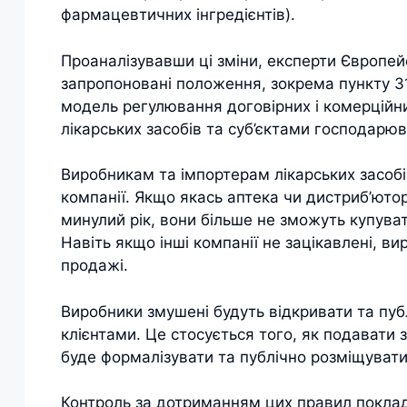
фармацевтичних інгредієнтів).
Проаналізувавши ці зміни, експерти Європейс
запропоновані положення, зокрема пункту 3
модель регулювання договірних і комерційн
лікарських засобів та суб’єктами господарю
Виробникам та імпортерам лікарських засоб
компанії. Якщо якась аптека чи дистриб’юто
минулий рік, вони більше не зможуть купуват
Навіть якщо інші компанії не зацікавлені, 
продажі.
Виробники змушені будуть відкривати та публ
клієнтами. Це стосується того, як подавати за
буде формалізувати та публічно розміщувати
Контроль за дотриманням цих правил поклад