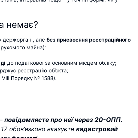
а немає?
у держоргані, але
без присвоєння реєстраційного
ерухомого майна):
ді
до податкової за основним місцем обліку;
ерджує реєстрацію об’єкта;
. VIII Порядку № 1588).
 –
повідомляєте про неї через 20-ОПП
.
 17 обов’язково вказуєте
кадастровий