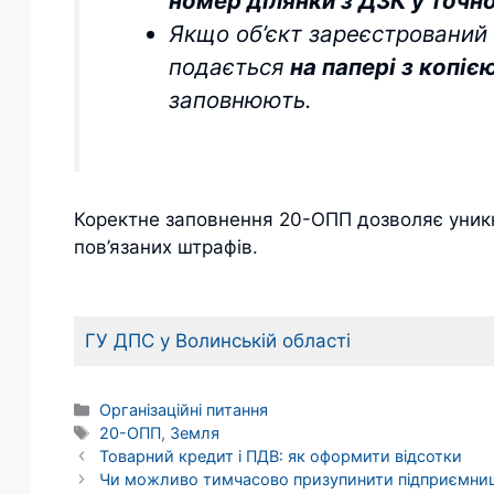
номер ділянки з ДЗК у точн
Якщо об’єкт зареєстрований
подається
на папері з копі
заповнюють.
Коректне заповнення 20-ОПП дозволяє уникн
пов’язаних штрафів.
ГУ ДПС у Волинській області
Категорії
Організаційні питання
Позначки
20-ОПП
,
Земля
Товарний кредит і ПДВ: як оформити відсотки
Чи можливо тимчасово призупинити підприємниц