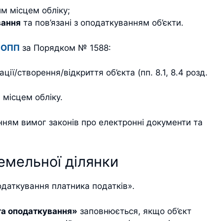
им місцем обліку;
вання
та пов’язані з оподаткуванням об’єкти.
-ОПП
за Порядком № 1588:
ції/створення/відкриття об’єкта (пп. 8.1, 8.4 розд.
місцем обліку.
нням вимог законів про електронні документи та
земельної ділянки
одаткування платника податків».
та оподаткування»
заповнюється, якщо об’єкт