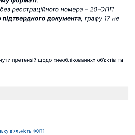
ому форматі
.
 без реєстраційного номера – 20-ОПП
єю підтвердного документа
, графу 17 не
ути претензій щодо «необлікованих» об’єктів та
ьку діяльність ФОП?