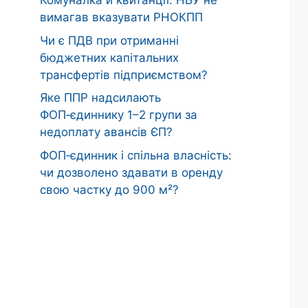
Комуналка й квитанції: НБУ не
вимагав вказувати РНОКПП
Чи є ПДВ при отриманні
бюджетних капітальних
трансфертів підприємством?
Яке ППР надсилають
ФОП‑єдиннику 1–2 групи за
недоплату авансів ЄП?
ФОП‑єдинник і спільна власність:
чи дозволено здавати в оренду
свою частку до 900 м²?