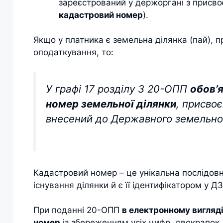
зареєстрований у держоргані з присво
кадастровий номер
).
Якщо у платника є земельна ділянка (пай), пр
оподаткування, то:
У графі 17 розділу 3 20-ОПП
обов’
номер земельної ділянки
, присвоє
внесений до Державного земельног
Кадастровий номер – це унікальна послідовні
існування ділянки й є її ідентифікатором у ДЗ
При поданні 20-ОПП
в електронному вигляд
номер
із збереженням усіх цифр, двокрапок, з