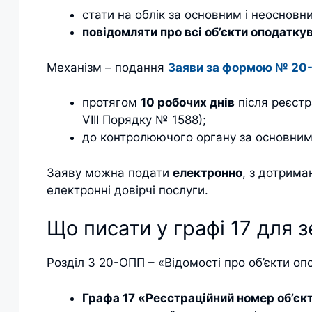
стати на облік за основним і неосновн
повідомляти про всі об’єкти оподатку
Механізм – подання
Заяви за формою № 20
протягом
10 робочих днів
після реєстра
VIII Порядку № 1588);
до контролюючого органу за основним 
Заяву можна подати
електронно
, з дотрима
електронні довірчі послуги.
Що писати у графі 17 для 
Розділ 3 20-ОПП – «Відомості про об’єкти оп
Графа 17 «Реєстраційний номер об’єк