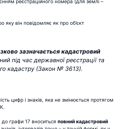
єнням реєстраційного номера (для землі –
о яку він повідомляє як про об’єкт
язково зазначається кадастровий
ний під час державної реєстрації та
о кадастру (Закон № 3613).
сть цифр і знаків, яка не змінюється протягом
К.
і
до графи 17 вноситься
повний кадастровий
наків, інтервалів тощо – у точній формі, як у