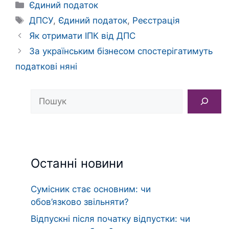
Категорії
Єдиний податок
Позначки
ДПСУ
,
Єдиний податок
,
Реєстрація
Як отримати ІПК від ДПС
За українським бізнесом спостерігатимуть
податкові няні
Пошук
Останні новини
Сумісник стає основним: чи
обов’язково звільняти?
Відпускні після початку відпустки: чи