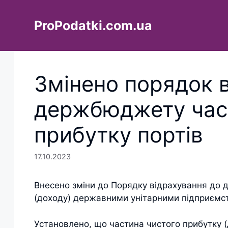
Перейти
до
ProPodatki.com.ua
вмісту
Змінено порядок 
держбюджету час
прибутку портів
17.10.2023
Внесено зміни до Порядку відрахування до
(доходу) державними унітарними підприємст
Установлено, що частина чистого прибутку 