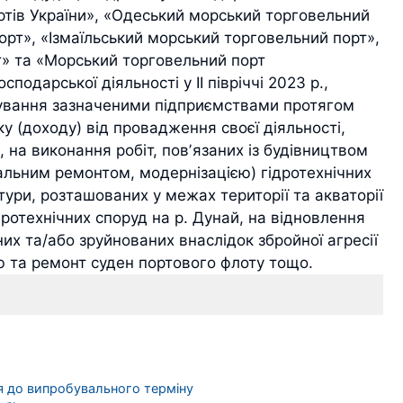
ртів України», «Одеський морський торговельний
орт», «Ізмаїльський морський торговельний порт»,
» та «Морський торговельний порт
одарської діяльності у ІІ півріччі 2023 р.,
мування зазначеними підприємствами протягом
у (доходу) від провадження своєї діяльності,
., на виконання робіт, повʼязаних із будівництвом
альним ремонтом, модернізацією) гідротехнічних
ктури, розташованих у межах території та акваторії
ротехнічних споруд на р. Дунай, на відновлення
их та/або зруйнованих внаслідок збройної агресії
ю та ремонт суден портового флоту тощо.
я до випробувального терміну