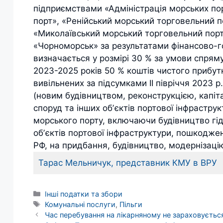
підприємствами «Адміністрація морських по
порт», «Ренійський морський торговельний п
«Миколаївський морський торговельний порт
«Чорноморськ» за результатами фінансово-госп
визначається у розмірі 30 % за умови спря
2023-2025 років 50 % коштів чистого прибутк
вивільнених за підсумками ІI півріччя 2023 р
(новим будівництвом, реконструкцією, капіт
споруд та інших обʼєктів портової інфрастру
морського порту, включаючи будівництво гід
обʼєктів портової інфраструктури, пошкоджен
РФ, на придбання, будівництво, модернізаці
Тарас Мельничук, представник КМУ в ВРУ
Категорії
Інші податки та збори
Позначки
Комунальні послуги
,
Пільги
Час перебування на лікарняному не зараховуєтьс