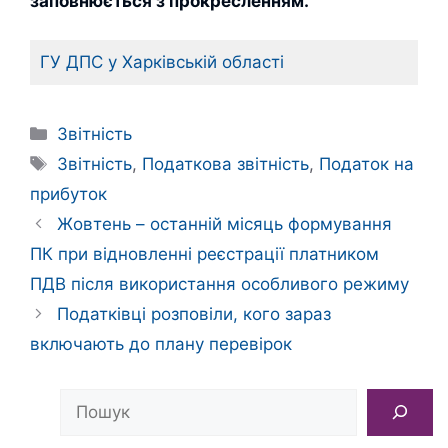
заповнюється з прокресленням.
ГУ ДПС у Харківській області
Категорії
Звітність
Позначки
Звітність
,
Податкова звітність
,
Податок на
прибуток
Жовтень – останній місяць формування
ПК при відновленні реєстрації платником
ПДВ після використання особливого режиму
Податківці розповіли, кого зараз
включають до плану перевірок
Пошук