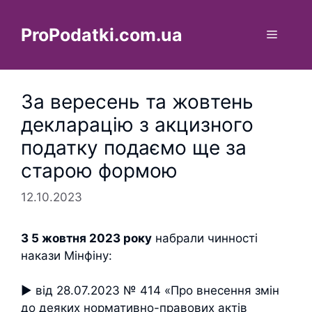
Перейти
до
ProPodatki.com.ua
Меню
вмісту
За вересень та жовтень
декларацію з акцизного
податку подаємо ще за
старою формою
12.10.2023
З 5 жовтня 2023 року
набрали чинності
накази Мінфіну:
► від 28.07.2023 № 414 «Про внесення змін
до деяких нормативно-правових актів