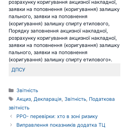
розрахунку коригування акцизної накладної,
заявки на поповнення (коригування) залишку
пального, заявки на поповнення
(коригування) залишку спирту етилового,
Порядку заповнення акцизної накладної,
розрахунку коригування акцизної накладної,
заявки на поповнення (коригування) залишку
пального, заявки на поповнення
(коригування) залишку спирту етилового».
ДПСУ
Категорії
Звітність
Позначки
Акциз
,
Декларація
,
Звітність
,
Податкова
звітність
РРО- перевірки: хто в зоні ризику
Виправлення показників додатка ТЦ