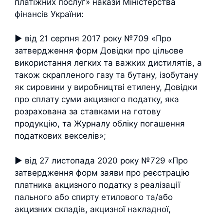
платіжних послуг» накази Міністерства
фінансів України:
► від 21 серпня 2017 року №709 «Про
затвердження форм Довідки про цільове
використання легких та важких дистилятів, а
також скрапленого газу та бутану, ізобутану
як сировини у виробництві етилену, Довідки
про сплату суми акцизного податку, яка
розрахована за ставками на готову
продукцію, та Журналу обліку погашення
податкових векселів»;
► від 27 листопада 2020 року №729 «Про
затвердження форм заяви про реєстрацію
платника акцизного податку з реалізації
пального або спирту етилового та/або
акцизних складів, акцизної накладної,