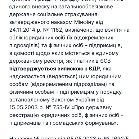
єдиного внеску на загальнообов’язкове
державне соціальне страхування,
затвердженого наказом Мінфіну від
24.11.2014 р. № 1162, визначено, що взяття на
облік юридичних осіб (їх відокремлених
підрозділів) та фізичних осіб – підприємців,
відомості щодо яких містяться в єдиному
державному реєстрі, як платників ЄСВ
підтверджується випискою з ЄДР,
яка
надсилається (видається) цим юридичним
особам (відокремленим підрозділам) та
фізичним особам – підприємцям у порядку,
встановленому Законом України від
15.05.2003 р. № 755-ІV «Про державну
реєстрацію юридичних осіб, фізичних осіб –
підприємців та громадських формувань».
Наказом Мін’юсту від 05.05.2023 р. № 1692/5