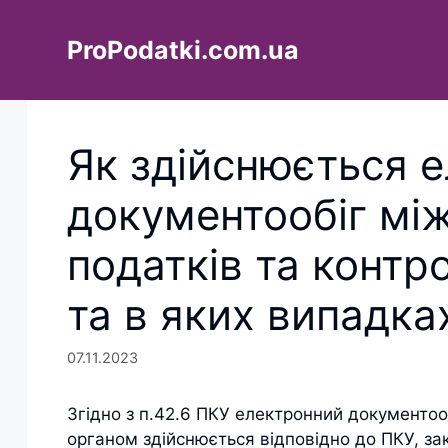
Перейти
до
ProPodatki.com.ua
вмісту
Як здійснюється 
документообіг мі
податків та конт
та в яких випадка
07.11.2023
Згідно з п.42.6 ПКУ електронний документо
органом здійснюється відповідно до ПКУ, зак