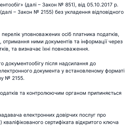
тообіг» (далі – Закон № 851), від 05.10.2017 р.
 (далі – Закон № 2155) без укладення відповідного
є перелік уповноважених осіб платника податків,
, отримання ними документів та інформації через
тків, та визначає їхні повноваження.
го документообігу після надсилання до
електронного документа у встановленому форматі
ну № 2155.
податків та контролюючим органом припиняється
 надавача електронних довірчих послуг про
) кваліфікованого сертифіката відкритого ключа