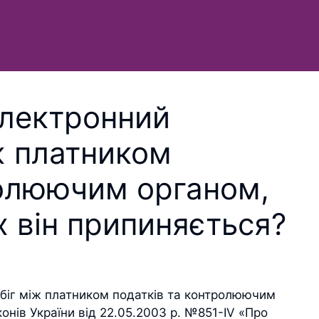
електронний
ж платником
ролюючим органом,
х він припиняється?
обіг між платником податків та контролюючим
онів України від 22.05.2003 р. №851-IV «Про