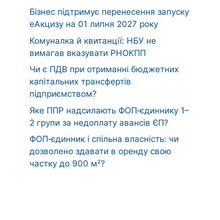
Бізнес підтримує перенесення запуску
еАкцизу на 01 липня 2027 року
Комуналка й квитанції: НБУ не
вимагав вказувати РНОКПП
Чи є ПДВ при отриманні бюджетних
капітальних трансфертів
підприємством?
Яке ППР надсилають ФОП‑єдиннику 1–
2 групи за недоплату авансів ЄП?
ФОП‑єдинник і спільна власність: чи
дозволено здавати в оренду свою
частку до 900 м²?