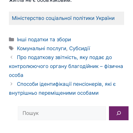
житла не є обов’язковим.
Міністерство соціальної політики України
Категорії
Інші податки та збори
Позначки
Комунальні послуги
,
Субсидії
Про податкову звітність, яку подає до
контролюючого органу благодійник – фізична
особа
Способи ідентифікації пенсіонерів, які є
внутрішньо переміщеними особами
Пошук