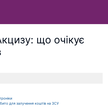
кцизу: що очікує
в
троніки
ібито для залучення коштів на ЗСУ