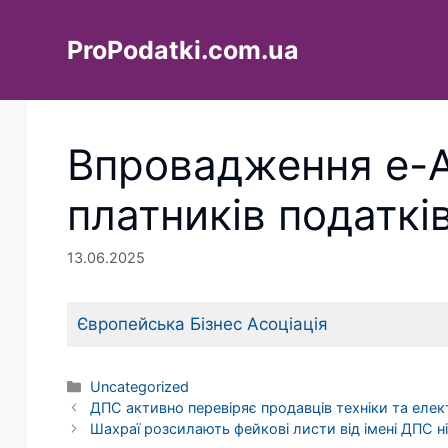
Перейти
до
ProPodatki.com.ua
вмісту
Впровадження е-А
платників податкі
13.06.2025
Європейська Бізнес Асоціація
Категорії
Uncategorized
ДПС активно перевіряє продавців техніки та елек
Шахраї розсилають фейкові листи від імені ДПС н