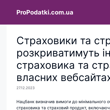
Перейти
до
ProPodatki.com.ua
вмісту
Страховики та ст
розкриватимуть і
страховика та ст
власних вебсайта
27.12.2023
Нацбанк визначив вимоги до мінімального об
страховика та страховий продукт, включаюч