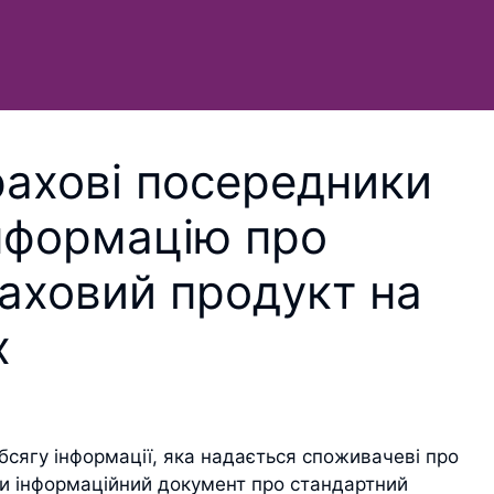
рахові посередники
нформацію про
раховий продукт на
х
сягу інформації, яка надається споживачеві про
и інформаційний документ про стандартний