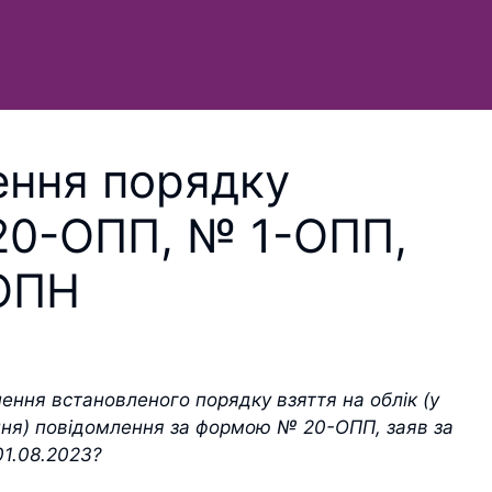
ення порядку
20-ОПП, № 1-ОПП,
ОПН
шення встановленого порядку взяття на облік (у
ння) повідомлення за формою № 20-ОПП, заяв за
1.08.2023?