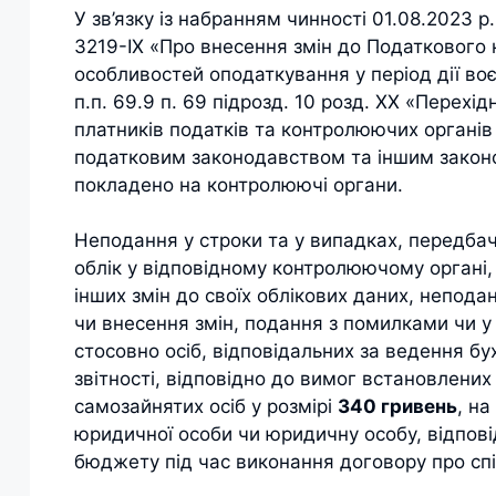
У зв’язку із набранням чинності 01.08.2023 
3219-ІХ «Про внесення змін до Податкового 
особливостей оподаткування у період дії воє
п.п. 69.9 п. 69 підрозд. 10 розд. ХХ «Перехі
платників податків та контролюючих органів
податковим законодавством та іншим закон
покладено на контролюючі органи.
Неподання у строки та у випадках, передбач
облік у відповідному контролюючому органі,
інших змін до своїх облікових даних, непода
чи внесення змін, подання з помилками чи у
стосовно осіб, відповідальних за ведення бу
звітності, відповідно до вимог встановлени
самозайнятих осіб у розмірі
340 гривень
, на
юридичної особи чи юридичну особу, відпові
бюджету під час виконання договору про спі