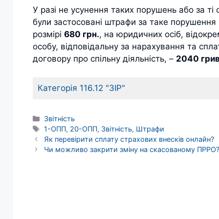
У разі не усунення таких порушень або за ті 
були застосовані штрафи за таке порушення
розмірі
680 грн.
, на юридичних осіб, відокр
особу, відповідальну за нарахування та спл
договору про спільну діяльність, –
2040 грив
Категорія 116.12 "ЗІР"
Категорії
Звітність
Позначки
1-ОПП
,
20-ОПП
,
Звітність
,
Штрафи
Як перевірити сплату страхових внесків онлайн?
Чи можливо закрити зміну на скасованому ПРРО