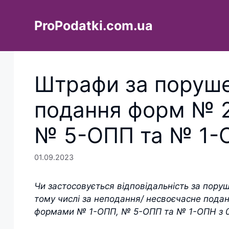
Перейти
до
ProPodatki.com.ua
вмісту
Штрафи за поруш
подання форм № 
№ 5-ОПП та № 1-
01.09.2023
Чи застосовується відповідальність за пору
тому числі за неподання/ несвоєчасне пода
формами № 1-ОПП, № 5-ОПП та № 1-ОПН з 0