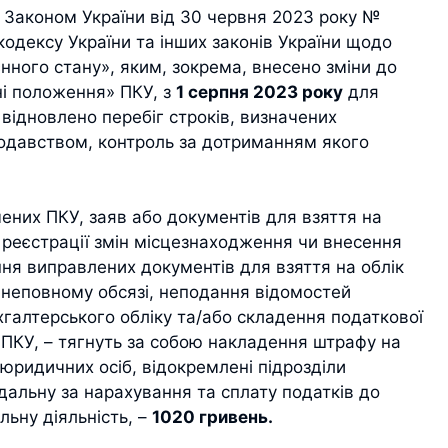
р. Законом України від 30 червня 2023 року №
кодексу України та інших законів України щодо
нного стану», яким, зокрема, внесено зміни до
дні положення» ПКУ, з
1 серпня 2023 року
для
 відновлено перебіг строків, визначених
одавством, контроль за дотриманням якого
ених ПКУ, заяв або документів для взяття на
 реєстрації змін місцезнаходження чи внесення
ння виправлених документів для взяття на облік
 неповному обсязі, неподання відомостей
хгалтерського обліку та/або складення податкової
х ПКУ, – тягнуть за собою накладення штрафу на
 юридичних осіб, відокремлені підрозділи
дальну за нарахування та сплату податків до
льну діяльність, –
1020 гривень.