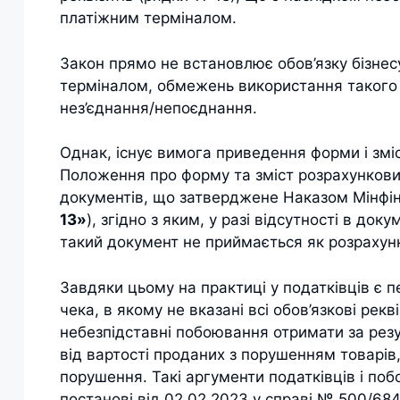
платіжним терміналом.
Закон прямо не встановлює обов’язку бізнес
терміналом, обмежень використання такого Р
нез’єднання/непоєднання.
Однак, існує вимога приведення форми і зміс
Положення про форму та зміст розрахункови
документів, що затверджене Наказом Мінфіну
13»
), згідно з яким, у разі відсутності в док
такий документ не приймається як розрахун
Завдяки цьому на практиці у податківців є 
чека, в якому не вказані всі обов’язкові рекві
небезпідставні побоювання отримати за резу
від вартості проданих з порушенням товарів
порушення. Такі аргументи податківців і по
постанові від 02.02.2023 у справі № 500/68