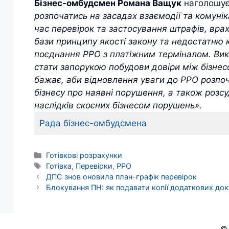
Бізнес-омбудсмен Романа Ващук
наголошу
розпочатись на засадах взаємодії та комуніка
час перевірок та застосування штрафів, вра
бази принципу якості закону та недостатню 
поєднання РРО з платіжним терміналом. Викл
стати запорукою побудови довіри між бізне
бажає, аби відновлення уваги до РРО розпоч
бізнесу про наявні порушення, а також розс
наслідків скоєних бізнесом порушень».
Рада бізнес-омбудсмена
Категорії
Готівкові розрахунки
Позначки
Готівка
,
Перевірки
,
РРО
ДПС знов оновила план-графік перевірок
Блокування ПН: як подавати копії додаткових док
© 