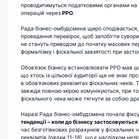
проводитимуться податковими органами на
операцій через
РРО
.
Рада бізнес-омбудсмена щиро сподівається, 
проведення перевірок, щоб запобігти сувори
не стануть приводом до початку масових пер
формалізму і фіскальної завзятості при засто
Обов’язок бізнесу встановлювати РРО мав ш
що хтось із цільової аудиторії ще не знає пр
в обов’язкових реквізитах фіскальних чеків. Т
завжди повною мірою комунікуються, при тому
фіскального чека може тягнути за собою дра
Наразі Рада бізнес-омбудсмена почала фікс
тенденції – коли до бізнесу застосовуютьс
час безготівкових розрахунків у фіскальних ч
реквізитів (рядки 11-18), що є наслідком не