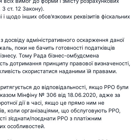
всіх вимог до форми і змісту розрахункових
3 ст. 12 Закону).
 і щодо інших обов’язкових реквізитів фіскальних
 з досвіду адміністративного оскарження даної
жаль, поки не бачить готовності податківців
бізнесу. Тому Рада бізнес-омбудсмена
сть дотримання принципу правової визначеності,
жливість скористатися наданими їй правами.
притягується до відповідальності, якщо РРО були
аказом Мінфіну № 306 від 18.06.2020, адже за
отної дії в часі, якщо це прямо ним не
ів, коли організаціями, що обслуговують РРО,
сті з’єднати/поєднати РРО з платіжним
ких особливостей.