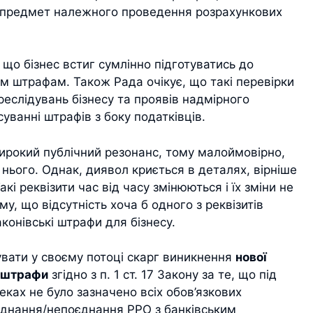
 предмет належного проведення розрахункових
що бізнес встиг сумлінно підготуватись до
м штрафам. Також Рада очікує, що такі перевірки
еслідувань бізнесу та проявів надмірного
суванні штрафів з боку податківців.
ирокий публічний резонанс, тому малоймовірно,
о нього. Однак, диявол криється в деталях, вірніше
акі реквізити час від часу змінюються і їх зміни не
, що відсутність хоча б одного з реквізитів
конівські штрафи для бізнесу.
увати у своєму потоці скарг виникнення
нової
я штрафи
згідно з п. 1 ст. 17 Закону за те, що під
еках не було зазначено всіх обов’язкових
з’єднання/непоєднання РРО з банківським