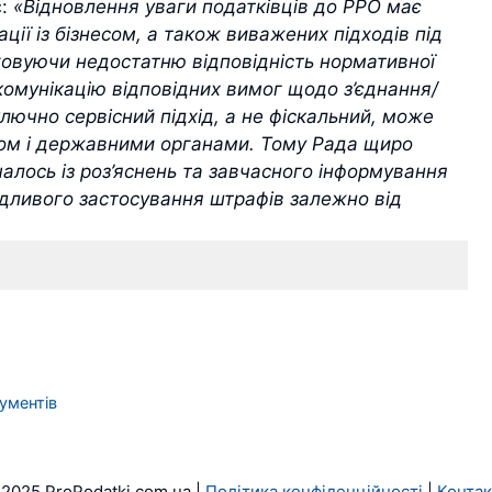
є:
«Відновлення уваги податківців до РРО має
ції із бізнесом, а також виважених підходів під
ховуючи недостатню відповідність нормативної
комунікацію відповідних вимог щодо з’єднання/
ючно сервісний підхід, а не фіскальний, може
сом і державними органами. Тому Рада щиро
алось із роз’яснень та завчасного інформування
удливого застосування штрафів залежно від
ументів
2025 ProPodatki.com.ua |
Політика конфіденційності
|
Конта