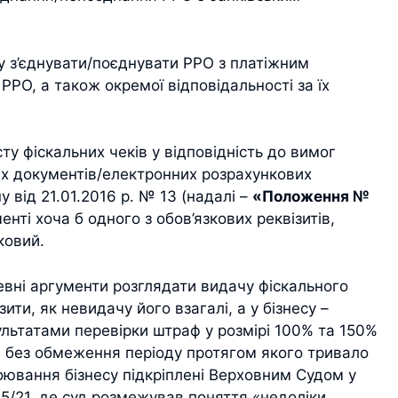
у з’єднувати/поєднувати РРО з платіжним
РО, а також окремої відповідальності за їх
ту фіскальних чеків у відповідність до вимог
х документів/електронних розрахункових
 від 21.01.2016 р. № 13 (надалі –
«Положення №
ументі хоча б одного з обов’язкових реквізитів,
ковий.
певні аргументи розглядати видачу фіскального
зити, як невидачу його взагалі, а у бізнесу –
льтатами перевірки штраф у розмірі 100% та 150%
, без обмеження періоду протягом якого тривало
боювання бізнесу підкріплені Верховним Судом у
45/21, де суд розмежував поняття «недоліки