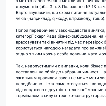
з метою забезпечення можливості виконання 
документів (абз. 3 п. 3 Положення № 13 та ч. 
Варто зауважити, що схожі питання актуальні
чеків (наприклад, qr-коду, штрихкоду, тощо).
Попри передбачені у законодавстві винятки,
категорії скарг Рада бізнес-омбудсмена, на 
враховувати такі винятки під час перевірок 
користується нагодою нагадати про важливі
згідно з яким кожна особа повинна мати мо
Так, недопустимими є випадки, коли бізнес 
поставлені на облік до набрання чинності Н
загальним правилом закон не може мати звор
передбачено. Це ж саме стосується і випадк
підтверджено відсутність технічної можливо
терміналом в силу їх техніко-конструкторсь