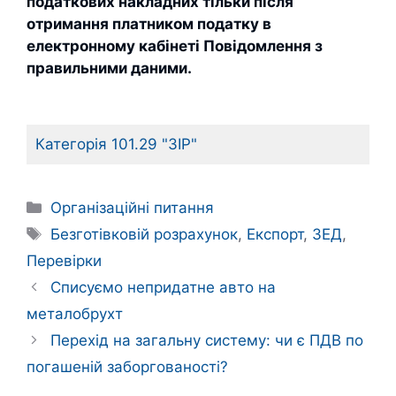
податкових накладних тільки після
отримання платником податку в
електронному кабінеті Повідомлення з
правильними даними.
Категорія 101.29 "ЗІР"
Категорії
Організаційні питання
Позначки
Безготівковій розрахунок
,
Експорт
,
ЗЕД
,
Перевірки
Списуємо непридатне авто на
металобрухт
Перехід на загальну систему: чи є ПДВ по
погашеній заборгованості?