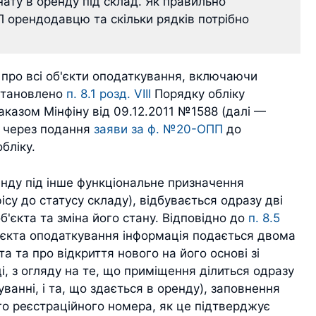
нату в оренду під склад. Як правильно
П орендодавцю та скільки рядків потрібно
про всі об'єкти оподаткування, включаючи
встановлено
п. 8.1 розд. VIII
Порядку обліку
наказом Мінфіну від 09.12.2011 №1588 (далі —
к через подання
заяви за ф. №20-ОПП
до
бліку.
нду під інше функціональне призначення
ісу до статусу складу), відбувається одразу дві
б'єкта та зміна його стану. Відповідно до
п. 8.5
об'єкта оподаткування інформація подається двома
 та про відкриття нового на його основі зі
і, з огляду на те, що приміщення ділиться одразу
ванні, і та, що здається в оренду), заповнення
о реєстраційного номера, як це підтверджує