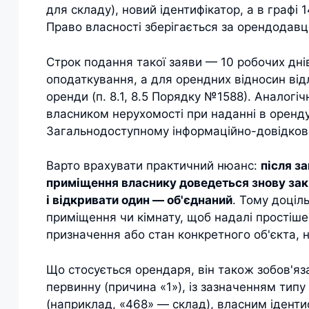
для складу), новий ідентифікатор, а в графі
Право власності зберігається за орендодавц
Строк подання такої заяви — 10 робочих днів
оподаткування, а для орендних відносин від
оренди (п. 8.1, 8.5 Порядку №1588). Аналогі
власником нерухомості при наданні в оренд
Загальнодоступному інформаційно-довідково
Варто врахувати практичний нюанс:
після з
приміщення власнику доведеться знову закр
і відкривати один — об'єднаний
. Тому доціл
приміщення чи кімнату, щоб надалі простіш
призначення або стан конкретного об'єкта, н
Що стосується орендаря, він також зобов'яз
первинну (причина «1»), із зазначенням типу
(наприклад, «468» — склад), власним іденти