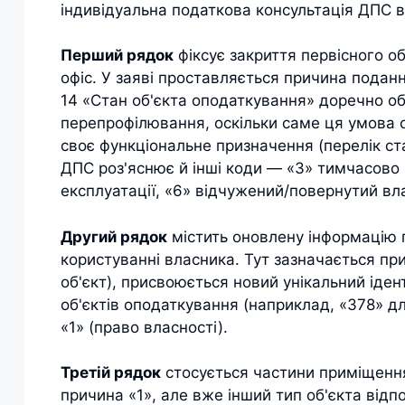
індивідуальна податкова консультація ДПС в
Перший рядок
фіксує закриття первісного о
офіс. У заяві проставляється причина поданн
14 «Стан об'єкта оподаткування» доречно об
перепрофілювання, оскільки саме ця умова 
своє функціональне призначення (перелік ст
ДПС роз'яснює й інші коди — «3» тимчасово 
експлуатації, «6» відчужений/повернутий вл
Другий рядок
містить оновлену інформацію 
користуванні власника. Тут зазначається пр
об'єкт), присвоюється новий унікальний іден
об'єктів оподаткування (наприклад, «378» дл
«1» (право власності).
Третій рядок
стосується частини приміщення
причина «1», але вже інший тип об'єкта від