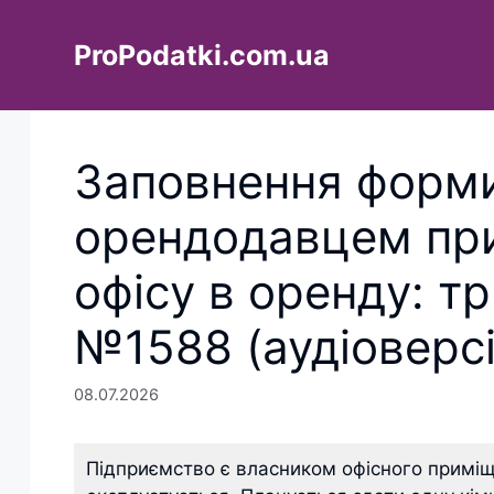
Перейти
до
ProPodatki.com.ua
вмісту
Заповнення фор
орендодавцем при
офісу в оренду: т
№1588 (аудіоверсі
08.07.2026
Підприємство є власником офісного примі