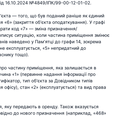
ід 16.10.2024 №4849/ІПК/99-00-12-01-02.
б'єкта — того, що був поданий раніше як єдиний
я «6» (закриття об'єкта оподаткування). У графі
рати код «7» — зміна призначення/
описує ситуацію, коли частина приміщення змінює
анів наведено у Пам'ятці до графи 14, зокрема
не експлуатується, «5» непридатний до
аснику тощо).
про частину приміщення, яка залишається в
ичина «1» (первинне надання інформації про
тифікатор, тип об'єкта за Довідником типів
я офісу), стан «2» (експлуатується) та вид права
, яку передають в оренду. Також вказується
повідно до нового призначення (наприклад, «468»