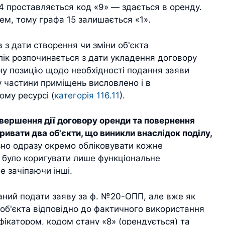
 14 проставляється код «9» — здається в оренду.
ем, тому графа 15 залишається «1».
 з дати створення чи зміни об'єкта
лік розпочинається з дати укладення договору
чну позицію щодо необхідності подання заяви
у частини приміщень висловлено і в
му ресурсі (
категорія 116.11
).
авершення дії договору оренди та повернення
ивати два об'єкти, що виникли внаслідок поділу,
ьно одразу окремо обліковувати кожне
е було коригувати лише функціональне
е зачіпаючи інші.
аний подати заяву за ф. №20-ОПП, але вже як
 об'єкта відповідно до фактичного використання
фікатором, кодом стану «8» (орендується) та