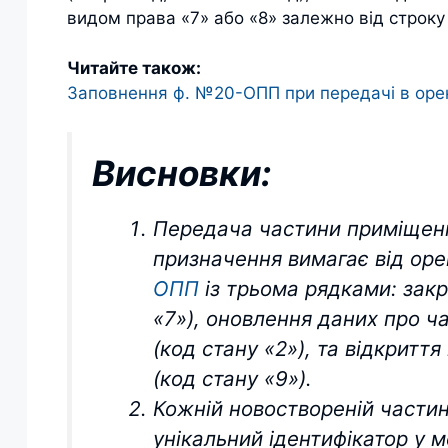
видом права «7» або «8» залежно від строку
Читайте також:
Заповнення ф. №20-ОПП при передачі в орен
Висновки:
Передача частини приміщенн
призначення вимагає від ор
ОПП
із трьома рядками: закр
«7»), оновлення даних про ч
(код стану «2»), та відкритт
(код стану «9»).
Кожній новоствореній части
унікальний ідентифікатор у 