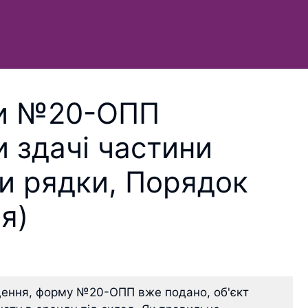
ми №20-ОПП
 здачі частини
ри рядки, Порядок
я)
щення, форму №20-ОПП вже подано, об'єкт