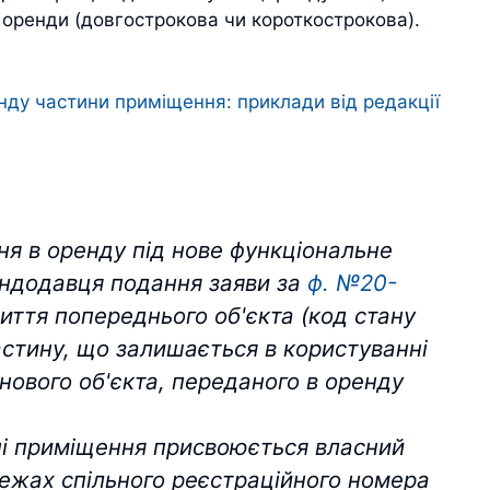
 оренди (довгострокова чи короткострокова).
ду частини приміщення: приклади від редакції
я в оренду під нове функціональне
ендодавця подання заяви за
ф. №20-
иття попереднього об'єкта (код стану
астину, що залишається в користуванні
я нового об'єкта, переданого в оренду
ні приміщення присвоюється власний
межах спільного реєстраційного номера