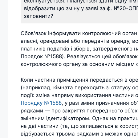
експлуатується. Планується здати одну кім
відобразити цю зміну у заяві за ф. №20-ОП
заповнити?
Обов'язок інформувати контролюючий орган 
власні, орендовані або передані в оренду, 
платників податків і зборів, затвердженого 
Порядок №1588). Реалізується цей обов'язо
контролюючого органу за основним місцем о
Коли частина приміщення передається в оре
(наприклад, кімната переходить зі статусу оф
події: зміна напряму використання частини о
Порядку №1588
, у разі зміни призначення 
рядками — про закриття попереднього об'єкта
зміненим ідентифікатором. Однак на практиц
на дві частини (та, що залишається в користу
відбувається трьома рядками в межах одног